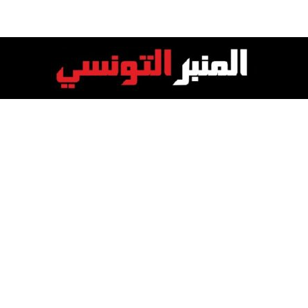
المنبر
التونسي