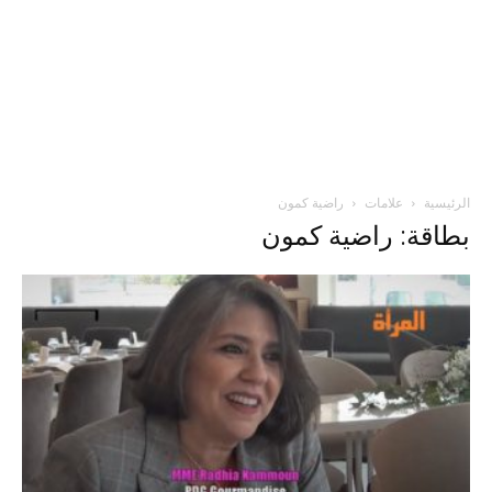
الرئيسية
علامات
راضية كمون
بطاقة: راضية كمون