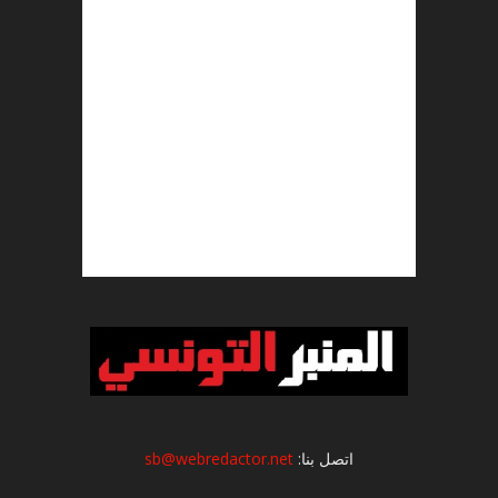
اتصل بنا:
sb@webredactor.net