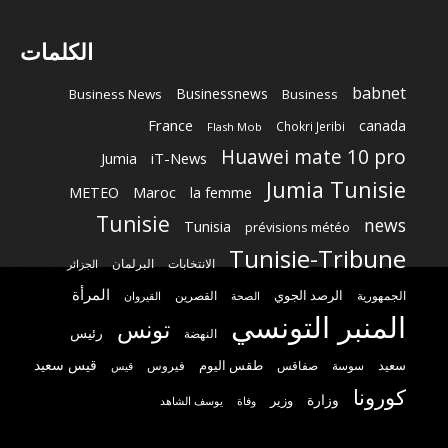
الكلمات
babnet
Businessnews
Business News
Business
France
canada
Chokri Jeribi
Flash Mob
Huawei mate 10 pro
Jumia
iT-News
Jumia Tunisie
METEO
Maroc
la femme
Tunisie
news
Tunisia
prévisions météo
Tunisie-Tribune
الانتخابات
البرلمان
الجزائر
المرأة
الرصد الجوي
القصرين
الجمهورية
الصحة
القيروان
المنبر التونسي
تونس
رئيس
النهضة
قيس سعيد
سعيد
طقس اليوم
سوسة
صفاقس
فيروس
قيس
كورونا
وزارة
وزير
وفاة
يوسف الشاهد