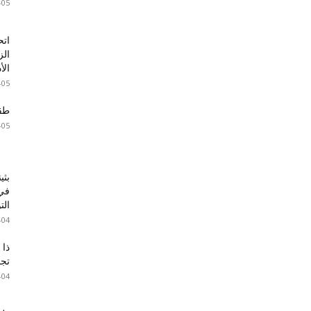
-05
اتح
الز
الأ
-05
طقس 
-05
بثي
في 
الت
-04
ذا 
تجا
-04