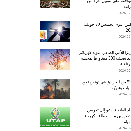
وافقة على تمويل جزء من
انية...
2026-07
طقس اليوم الخميس 30 جويلية
20
2026-07
يزًا للأمن الطاقي: مولد كهربائي
جديد يضيف 300 ميغاواط لمحطة
رناقية
2026-07
%95 من الحرائق في تونس تعود
باب بشريّة
2026-07
اد الفلاحة يدعو إلى تعويض
تضررين من انقطاع الكهرباء
مياه
2026-07