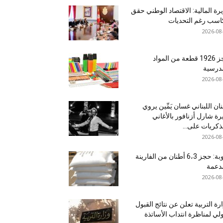
رة المالية: الاقتصاد الوطني حقق
سب رغم التحديات
2026-08
حجز 1926 قطعة من المواد
درسية
2026-08
نان اللبناني غسان يَمِّين يروي
ة شارل أزنافور بالأغاني
ذكريات على...
2026-08
منوبة: حجز 6،3 أطنان من الفارينة
دعمة
2026-08
رة التربية تعلن عن نتائج القبول
ولي لمناظرة انتداب الأساتذة