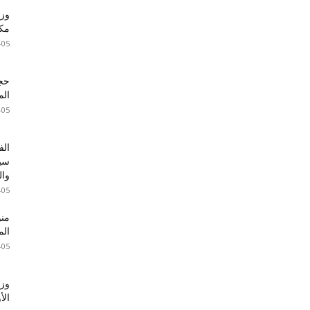
وزي
مكا
-05
الم
-05
الف
سير
وال
-05
الم
-05
وزا
الأ