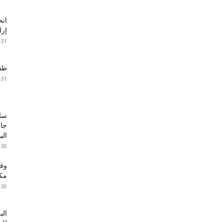
اتح
إرا
-31
طقس 
-31
سا
جال
الي
-30
مكا
-30
الب