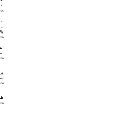
الا
-06
صند
والت
-06
الم
الت
-06
وزا
للبطا
-06
طقس 
-06