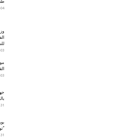
طقس 
-04
وزا
الف
للس
-03
موع
ال
-03
جها
با
-31
بور
“تون
-31