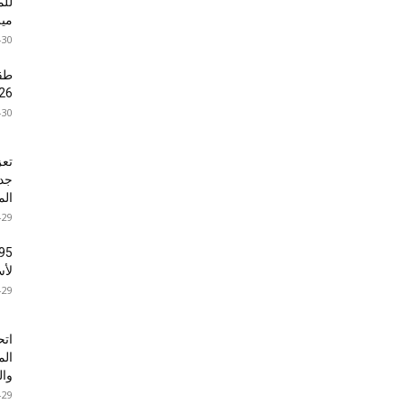
للم
ميز
-30
26
-30
تعز
الم
-29
لأس
-29
اتح
الم
وال
-29