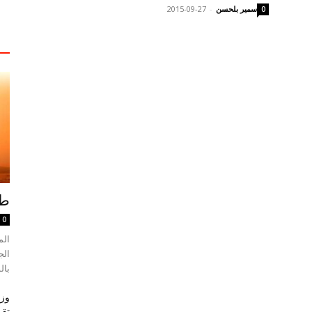
سمير بلحسن
-
2015-09-27
0
طقس
0
الم
بال
وزا
تقر