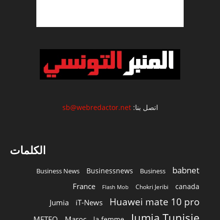
اتصل بنا:
sb@webredactor.net
الكلمات
babnet
Businessnews
Business News
Business
France
canada
Chokri Jeribi
Flash Mob
Huawei mate 10 pro
Jumia
iT-News
Jumia Tunisie
METEO
Maroc
la femme