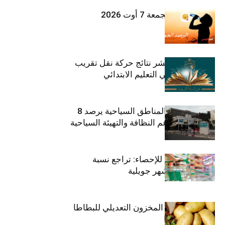
طقس اليوم الجمعة 7 أوت 2026
وزارة التربية تنشر نتائج حركة نقل تقريب
الأزواج لمدرّسي التعليم الابتدائي
صندوق حماية المناطق السياحية يرصد 8
مليون دينار لدعم النظافة والتهيئة السياحية
المعهد الوطني للإحصاء: تراجع نسبة
التضخم خلال شهر جويلية
وزارة الفلاحة : المخزون التعديلي للبطاطا
بلغ 12392 طنا