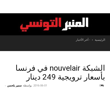
الرئيسية
- آخر الأخبار
المنبر
التونسي
الشبكة nouvelair في فرنسا
بأسعار ترويجية 249 دينار
0
2016-06-01
بواسطة
سمير بلحسن
-