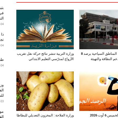
بثي
في 
الت
-04
ذا 
تجا
-04
صندوق حماية المناطق السياحية يرصد 8
وزارة التربية تنشر نتائج حركة نقل تقريب
عم النظافة والتهيئة
الأزواج لمدرّسي التعليم الابتدائي
طقس 
-04
وزا
الف
للس
-03
موع
6 أوت 2026
وزارة الفلاحة : المخزون التعديلي للبطاطا
ال