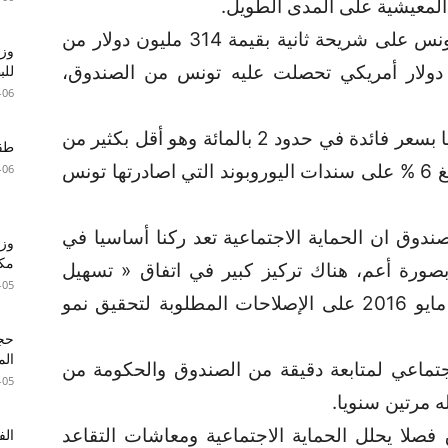
لمعيشية على المدى الطويل.
وتاتي هذه التوضيحات على اثر حصول تونس على شريحة ثانية بقيمة 314 مليون دولار من
وزا
قيمته الاجمالية 9ر2 مليار دولار أمريكي تحصلت عليه تونس من الصندوق،
للبطا
-06
ويقدم الصندوق دعمه المالي لتونس حاليا بسعر فائدة في حدود 2 بالمائة وهو أقل بكثير من
طقس 
تكلفة الاقتراض من الأسواق المالية، البالغ 6 % على سندات اليوروبوند التي اصادرتها تونس
-06
صندوق ان الحماية الاجتماعية تعد ركنا أساسيا في
وزي
مكا
بصورة أعم، هناك تركيز كبير في اتفاق « تسهيل
-05
الصندوق الممدد » الحالي الذي بدأ في مايو 2016 على الإصلاحات المطلوبة لتحقيق نمو
الم
اجتماعي لمتابعة دقيقة من الصندوق والحكومة من
-05
ه مرتين سنويا.
فصلا يحلل الحماية الاجتماعية ومعاشات التقاعد
الف