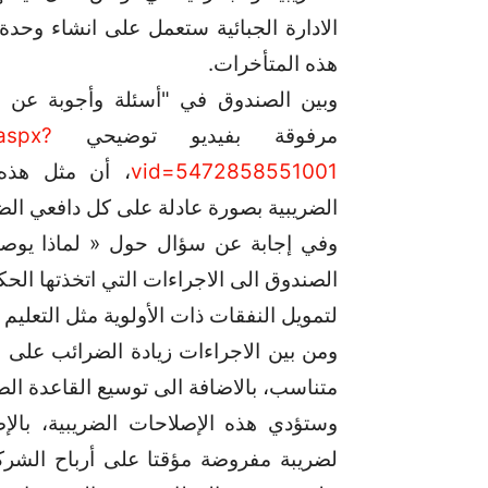
الادارة الجبائية ستعمل على انشاء وح
هذه المتأخرات.
وبين الصندوق في "أسئلة وأجوبة عن 
مرفوقة بفيديو توضيحي
aspx?
vid=5472858551001
، أن مثل هذه 
الضريبية بصورة عادلة على كل دافعي الض
وفي إجابة عن سؤال حول « لماذا يوص
الصندوق الى الاجراءات التي اتخذتها الحك
لتمويل النفقات ذات الأولوية مثل التعليم 
ومن بين الاجراءات زيادة الضرائب على ا
متناسب، بالاضافة الى توسيع القاعدة ال
وستؤدي هذه الإصلاحات الضريبية، بالإ
لضريبة مفروضة مؤقتا على أرباح الشرك