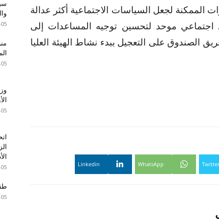
سير
ت الممكنة لجعل السياسات الاجتماعية أكثر عدالة
وال
-05
ي اجتماعي موحد لتحسين توجيه المساعدات إلى
ق الصندوق على التعجيل ببدء نشاط الهيئة العليا
الم
-05
وزا
الأ
-05
اتح
الز
الأ
Linkedin
WhatsApp
Twitte
-05
طقس 
-05