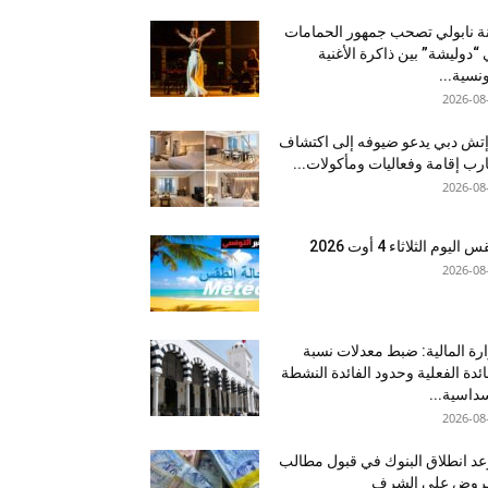
نة نابولي تصحب جمهور الحمامات
“دوليشة” بين ذاكرة الأغنية
ونسية...
2026-08
إتش دبي يدعو ضيوفه إلى اكتشاف
رب إقامة وفعاليات ومأكولات...
2026-08
اليوم الثلاثاء 4 أوت 2026
2026-08
رة المالية: ضبط معدلات نسبة
ائدة الفعلية وحدود الفائدة النشطة
داسية...
2026-08
د انطلاق البنوك في قبول مطالب
قروض على الشرف