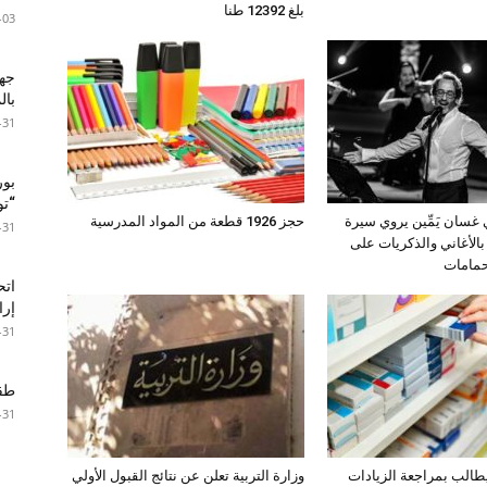
بلغ 12392 طنا
-03
جها
با
-31
بور
“تون
ي غسان يَمِّين يروي سيرة
حجز 1926 قطعة من المواد المدرسية
-31
بالأغاني والذكريات على
حمامات
اتح
إرا
-31
طقس 
-31
طالب بمراجعة الزيادات
وزارة التربية تعلن عن نتائج القبول الأولي