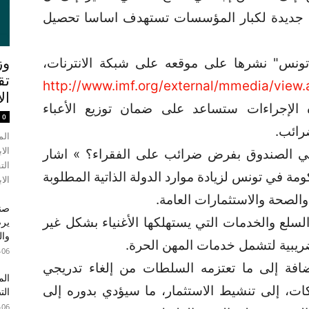
دة جديدة لكبار المؤسسات تستهدف اساسا تحصيل
تونس" نشرها على موقعه على شبكة الانترنات،
وز
تق
http://www.imf.org/external/mmedia/view.
ال
الإجراءات ستساعد على ضمان توزيع الأعباء
0
رائب.
الم
الا
ي الصندوق بفرض ضرائب على الفقراء؟ » اشار
الت
ومة في تونس لزيادة موارد الدولة الذاتية المطلوبة
الاب
والصحة والاستثمارات العامة.
صند
لسلع والخدمات التي يستهلكها الأغنياء بشكل غير
وال
ضريبية لتشمل خدمات المهن الحرة.
-06
ضافة إلى ما تعتزمه السلطات من إلغاء تدريجي
الم
ات، إلى تنشيط الاستثمار، ما سيؤدي بدوره إلى
الت
-06