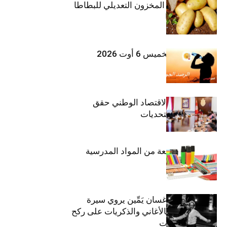
وزارة الفلاحة : المخزون التعديلي للبطاطا
بلغ 12392 طنا
طقس اليوم الخميس 6 أوت 2026
وزيرة المالية: الاقتصاد الوطني حقق
مكاسب رغم التحديات
حجز 1926 قطعة من المواد المدرسية
الفنان اللبناني غسان يَمِّين يروي سيرة
شارل أزنافور بالأغاني والذكريات على ركح
مسرح الحمامات