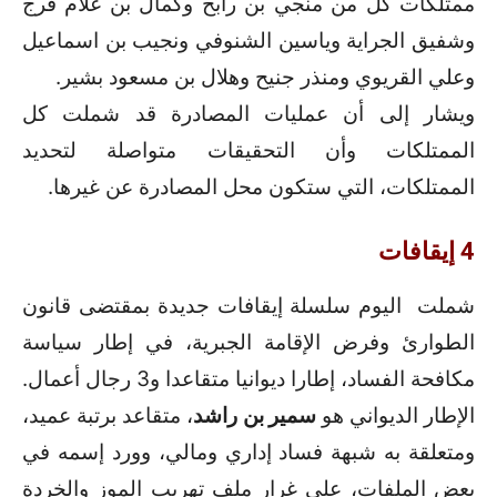
ممتلكات كل من منجي بن رابح وكمال بن غلام فرج
وشفيق الجراية وياسين الشنوفي ونجيب بن اسماعيل
وعلي القريوي ومنذر جنيح وهلال بن مسعود بشير.
ويشار إلى أن عمليات المصادرة قد شملت كل
الممتلكات وأن التحقيقات متواصلة لتحديد
الممتلكات، التي ستكون محل المصادرة عن غيرها.
4 إيقافات
شملت اليوم سلسلة إيقافات جديدة بمقتضى قانون
الطوارئ وفرض الإقامة الجبرية، في إطار سياسة
مكافحة الفساد، إطارا ديوانيا متقاعدا و3 رجال أعمال.
الإطار الديواني هو
سمير بن راشد
، متقاعد برتبة عميد،
ومتعلقة به شبهة فساد إداري ومالي، وورد إسمه في
بعض الملفات، على غرار ملف تهريب الموز والخردة