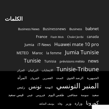
الكلمات
babnet
Businessnews
Business News
Business
France
canada
Chokri Jeribi
Flash Mob
Huawei mate 10 pro
Jumia
iT-News
Jumia Tunisie
METEO
Maroc
la femme
Tunisie
news
Tunisia
prévisions météo
Tunisie-Tribune
الانتخابات
البرلمان
الجزائر
المرأة
الرصد الجوي
القصرين
الجمهورية
الصحة
القيروان
المنبر التونسي
تونس
رئيس
النهضة
قيس سعيد
سعيد
طقس اليوم
سوسة
صفاقس
فيروس
قيس
كورونا
وزارة
وزير
وفاة
يوسف الشاهد