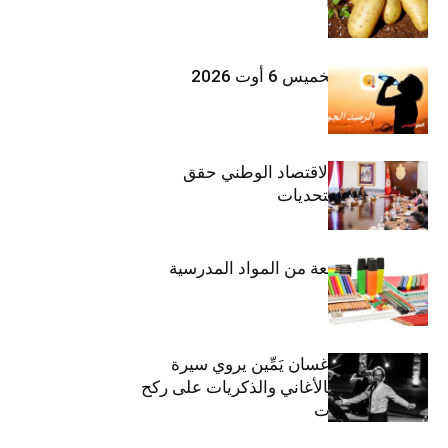
بلغ 12392 طنا
طقس اليوم الخميس 6 أوت 2026
وزيرة المالية: الاقتصاد الوطني حقق
مكاسب رغم التحديات
حجز 1926 قطعة من المواد المدرسية
الفنان اللبناني غسان يَمِّين يروي سيرة
شارل أزنافور بالأغاني والذكريات على ركح
مسرح الحمامات