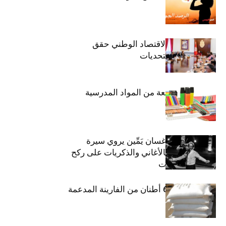
وزيرة المالية: الاقتصاد الوطني حقق
مكاسب رغم التحديات
حجز 1926 قطعة من المواد المدرسية
الفنان اللبناني غسان يَمِّين يروي سيرة
شارل أزنافور بالأغاني والذكريات على ركح
مسرح الحمامات
منوبة: حجز 6،3 أطنان من الفارينة المدعمة