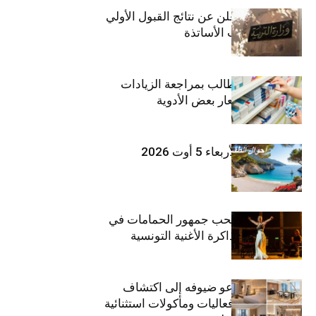
وزارة التربية تعلن عن نتائج القبول الأولي
لمناظرة انتداب الأساتذة
اتحاد الشغل يطالب بمراجعة الزيادات
الأخيرة في أسعار بعض الأدوية
طقس اليوم الأربعاء 5 أوت 2026
بثينة نابولي تصحب جمهور الحمامات في
“دوليشة” بين ذاكرة الأغنية التونسية
وإنتاجها الجديد
ذا إتش دبي يدعو ضيوفه إلى اكتشاف
تجارب إقامة وفعاليات ومأكولات استثنائية