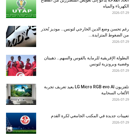
اتحاد الفلاحة يدعو إلى تعويض المتضررين من انقطاع
الكهرباء والمياه
2026-07-29
رغم تحسن وضع الدين الخارجي لتونس… موديز تُحذر
من الضغوط المتزايدة...
2026-07-29
البطولة الإفريقية للرماية بالقوس والسهم… ذهبيتان
وفضية وبرونزية لتونس
2026-07-29
تلفزيون LG Micro RGB evo AI يعيد تعريف تجربة
الألعاب السحابية
2026-07-29
تعيينات جديدة في المكتب الجامعي لكرة القدم
2026-07-29