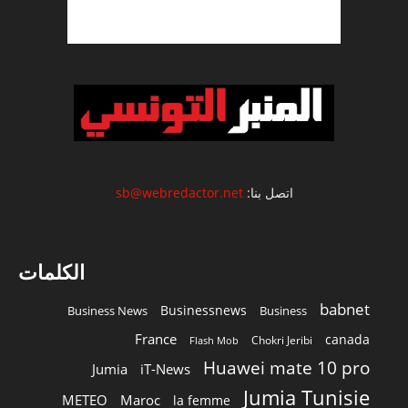
اتصل بنا:
sb@webredactor.net
الكلمات
babnet
Businessnews
Business News
Business
France
canada
Chokri Jeribi
Flash Mob
Huawei mate 10 pro
Jumia
iT-News
Jumia Tunisie
METEO
Maroc
la femme