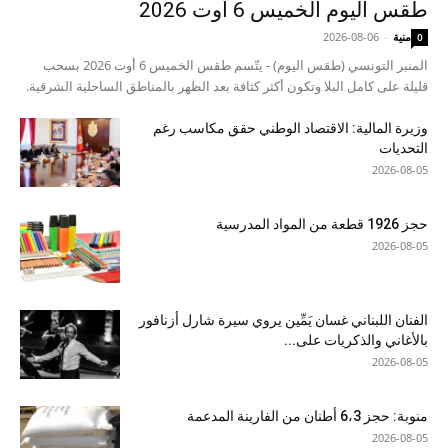
طقس اليوم الخميس 6 أوت 2026
منية
-
2026-08-06
0
المنبر التونسي (طقس اليوم) - يتّسم طقس الخميس 6 أوت 2026 بسحب
قليلة على كامل البلا وتكون أكثر كثافة بعد الظهر بالمناطق الساحلية الشرقية.
وزيرة المالية: الاقتصاد الوطني حقق مكاسب رغم
التحديات
2026-08-05
حجز 1926 قطعة من المواد المدرسية
2026-08-05
الفنان اللبناني غسان يَمِّين يروي سيرة شارل أزنافور
بالأغاني والذكريات على...
2026-08-05
منوبة: حجز 6،3 أطنان من الفارينة المدعمة
2026-08-05