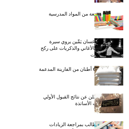
حجز 1926 قطعة من المواد المدرسية
الفنان اللبناني غسان يَمِّين يروي سيرة
شارل أزنافور بالأغاني والذكريات على ركح
مسرح الحمامات
منوبة: حجز 6،3 أطنان من الفارينة المدعمة
وزارة التربية تعلن عن نتائج القبول الأولي
لمناظرة انتداب الأساتذة
اتحاد الشغل يطالب بمراجعة الزيادات