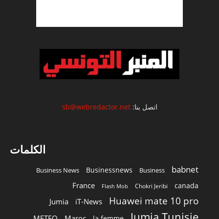
اتصل بنا:
sb@webredactor.net
الكلمات
babnet
Businessnews
Business News
Business
France
canada
Chokri Jeribi
Flash Mob
Huawei mate 10 pro
Jumia
iT-News
Jumia Tunisie
METEO
Maroc
la femme