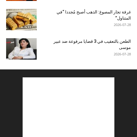
غرفة تجار المصوغ: الذهب أصبح مُجددا “في
المتناول”
2026-07-28
الطعن بالتعقيب في 3 قضايا مرفوعة ضد عبير
موسى
2026-07-28