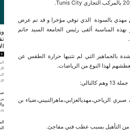
اض مهدي بالسودة الذي توفي مؤخرا و قد تم عرض
 بهذه المناسبة ألقى رئيس الجامعة السيد حاتم
وز
تق
ال
0
دة بالجماهير التي لم تثنيها حرارة الطقس عن
الم
عطشهم لهذا النوع من الرياضات.
الا
الت
الاب
صند
صبري الرياحي،مهديالعزابي،ماهرالتبيني،ضياء بن
وال
-06
الم
 من التأهيل بسبب عطب فني مفاجئ.
الت