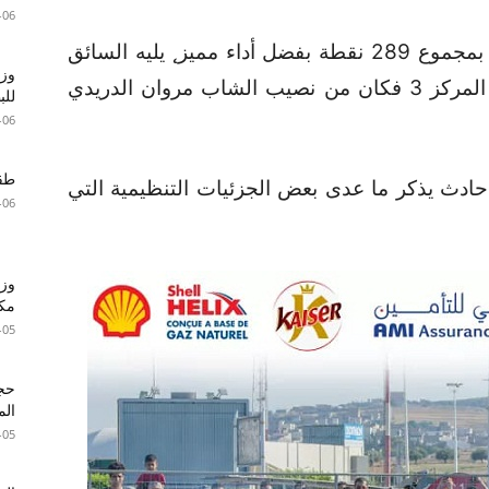
-06
انتهت الجولة بفوز السائق ياسين لوقال بمجموع 289 نقطة بفضل أداء مميز˛ يليه السائق
وزا
ضياء بن عاشور بمجموع 257 نقطة˛أما المركز 3 فكان من نصيب الشاب مروان الدريدي
للبطا
-06
طقس 
 حادث يذكر ما عدى بعض الجزئيات التنظيمية التي
-06
وزي
مكا
-05
الم
-05