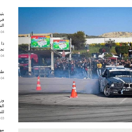
بثي
في 
الت
-04
ذا 
تجا
-04
طقس 
-04
وزا
الف
للس
-03
موع