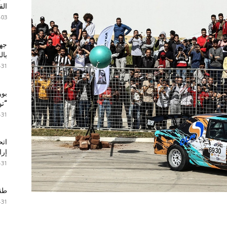
ال
-03
جها
با
-31
بور
“تون
-31
اتح
إرا
-31
طقس 
-31