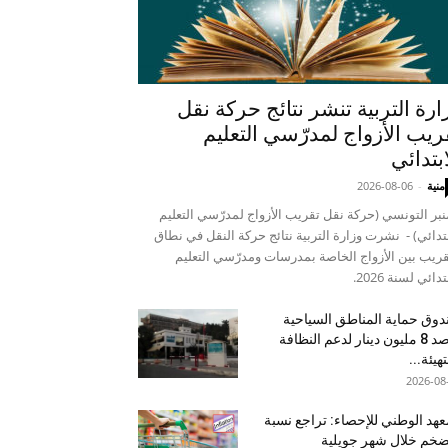
ارة التربية تنشر نتائج حركة نقل
ريب الأزواج لمدرّسي التعليم
ابتدائي
منية
-
2026-08-06
نبر التونسي (حركة نقل تقريب الأزواج لمدرّسي التعليم
بتدائي) - نشرت وزارة التربية نتائج حركة النقل في نطاق
قريب بين الأزواج الخاصة بمدرسات ومدرّسي التعليم
تدائي لسنة 2026.
وق حماية المناطق السياحية
يرصد 8 مليون دينار لدعم النظافة
تهيئة...
2026-08
عهد الوطني للإحصاء: تراجع نسبة
ضخم خلال شهر جويلية