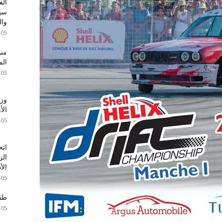
الف
سير
وال
-05
الم
-05
وزا
الأ
-05
اتح
الز
الأ
-05
طقس 
-05