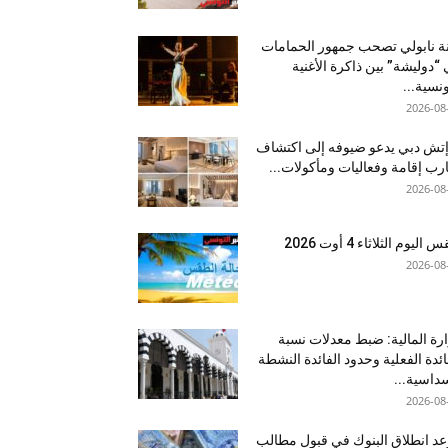
نة نابولي تصحب جمهور الحمامات
“دوليشة” بين ذاكرة الأغنية
ونسية...
2026-08
إتش دبي يدعو ضيوفه إلى اكتشاف
رب إقامة وفعاليات ومأكولات...
2026-08
اليوم الثلاثاء 4 أوت 2026
2026-08
رة المالية: ضبط معدلات نسبة
ائدة الفعلية وحدود الفائدة النشطة
داسية...
2026-08
د انطلاق البنوك في قبول مطالب