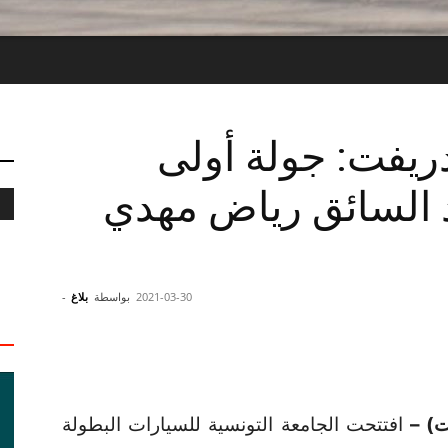
دريفت: جولة أولى
د السائق رياض مهدي
2021-03-30
بواسطة
بلاغ
-
ت) –
افتتحت الجامعة التونسية للسيارات البطولة