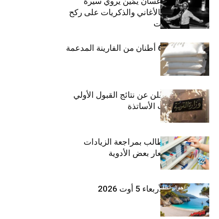
الفنان اللبناني غسان يَمِّين يروي سيرة
شارل أزنافور بالأغاني والذكريات على ركح
مسرح الحمامات
منوبة: حجز 6،3 أطنان من الفارينة المدعمة
وزارة التربية تعلن عن نتائج القبول الأولي
لمناظرة انتداب الأساتذة
اتحاد الشغل يطالب بمراجعة الزيادات
الأخيرة في أسعار بعض الأدوية
طقس اليوم الأربعاء 5 أوت 2026