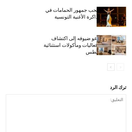
بثينة نابولي تصحب جمهور الحمامات في
“دوليشة” بين ذاكرة الأغنية التونسية
وإنتاجها الجديد
ذا إتش دبي يدعو ضيوفه إلى اكتشاف
تجارب إقامة وفعاليات ومأكولات استثنائية
خلال شهر أغسطس
ترك الرد