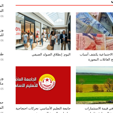
الم
الت
-06
وزا
للبطا
-06
طقس 
الاجتماعية يكشف أسباب
اليوم: إنطلاق الصولد الصيفي
العائلات المعوزة
-06
وزي
مكا
-05
الم
اع بـ15% في قيمة الاستثمارات
جامعة التعليم الأساسي: تحركات احتجاجية
-05