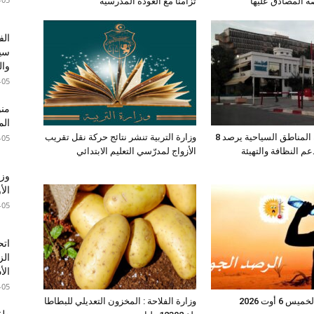
صة المصادق عليها
تزامنا مع العودة المدرسية
الف
سير
وال
-05
الم
صندوق حماية المناطق السياحية يرصد 8
وزارة التربية تنشر نتائج حركة نقل تقريب
-05
عم النظافة والتهيئة
الأزواج لمدرّسي التعليم الابتدائي
وزا
الأ
-05
اتح
الز
الأ
-05
6 أوت 2026
وزارة الفلاحة : المخزون التعديلي للبطاطا
طقس 