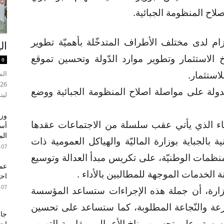
اح المنظومة الجبائية.
تزام لدى مختلف الأطراف المتدخّلة بأهميّة تطوير
ال
 الاستثمار وتطوير موارد الدّولة وتحسين تموقع
0
استثمار.
دولة على مواصلة اصلاح المنظومة الجبائية ووضع
ليت
وزي
قاء الذي يأتي عقب سلسلة من الاجتماعات عقدها
أسب
الم
 بالجباية بوزارة الماليّة والهياكل العمومية ذات
-07
منظمات الوطنيّة، على تكريس مبدأ العدالة وتوسيع
عما
ة الخدمات الموجهة للمطالبين بالأداء .
احت
-07
زارة، أن جملة هذه الإجراءات ستساعد المؤسسة
السرعة والنّجاعة المطلوبة، كما ستساعد على تحسين
جام
المؤسسة وعلى تحسين مناخ الأعمال ومقاومة التهرب
احت