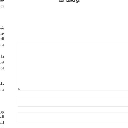
بلغ 12392 طنا
-05
بثي
في 
الت
-04
ذا 
تجا
-04
طقس 
-04
وزا
الف
للس