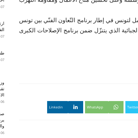
-07
مل لتونس في إطار برنامج التّعاون الفنّي بين تونس
جبائية الذي يتنزّل ضمن برنامج الإصلاحات الكبرى
الف
-07
طقس 
-07
وزا
تقر
الا
-06
Linkedin
WhatsApp
Twitte
صند
وال
-06