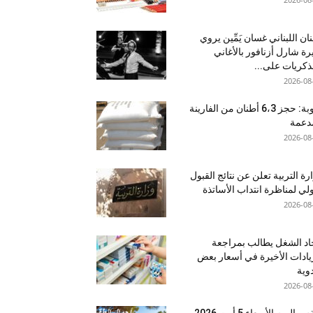
نان اللبناني غسان يَمِّين يروي
ة شارل أزنافور بالأغاني
ذكريات على...
2026-08
منوبة: حجز 6،3 أطنان من الفارينة
دعمة
2026-08
رة التربية تعلن عن نتائج القبول
ولي لمناظرة انتداب الأساتذة
2026-08
اد الشغل يطالب بمراجعة
يادات الأخيرة في أسعار بعض
دوية
2026-08
اليوم الأربعاء 5 أوت 2026