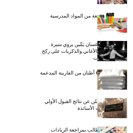
حجز 1926 قطعة من المواد المدرسية
الفنان اللبناني غسان يَمِّين يروي سيرة
شارل أزنافور بالأغاني والذكريات على ركح
مسرح الحمامات
منوبة: حجز 6،3 أطنان من الفارينة المدعمة
وزارة التربية تعلن عن نتائج القبول الأولي
لمناظرة انتداب الأساتذة
اتحاد الشغل يطالب بمراجعة الزيادات