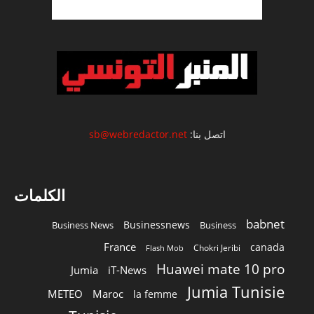
اتصل بنا:
sb@webredactor.net
الكلمات
babnet
Businessnews
Business News
Business
France
canada
Chokri Jeribi
Flash Mob
Huawei mate 10 pro
Jumia
iT-News
Jumia Tunisie
METEO
Maroc
la femme