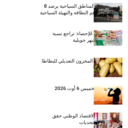
صندوق حماية المناطق السياحية يرصد 8
مليون دينار لدعم النظافة والتهيئة السياحية
المعهد الوطني للإحصاء: تراجع نسبة
التضخم خلال شهر جويلية
وزارة الفلاحة : المخزون التعديلي للبطاطا
بلغ 12392 طنا
طقس اليوم الخميس 6 أوت 2026
وزيرة المالية: الاقتصاد الوطني حقق
مكاسب رغم التحديات