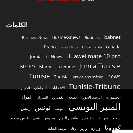
الكلمات
babnet
Businessnews
Business News
Business
France
canada
Chokri Jeribi
Flash Mob
Huawei mate 10 pro
Jumia
iT-News
Jumia Tunisie
METEO
Maroc
la femme
Tunisie
news
Tunisia
prévisions météo
Tunisie-Tribune
الانتخابات
البرلمان
الجزائر
المرأة
الرصد الجوي
القصرين
الجمهورية
الصحة
القيروان
المنبر التونسي
تونس
رئيس
النهضة
قيس سعيد
سعيد
طقس اليوم
سوسة
صفاقس
فيروس
قيس
كورونا
وزارة
وزير
وفاة
يوسف الشاهد