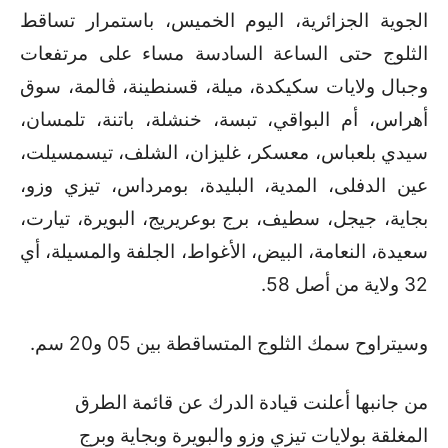
الجوية الجزائرية، اليوم الخميس، باستمرار تساقط
الثلوج حتى الساعة السادسة مساء على مرتفعات
وجبال ولايات سكيكدة، ميلة، قسنطينة، ڤالمة، سوق
أهراس، أم البواقي، تبسة، خنشلة، باتنة، تلمسان،
سيدي بلعباس، معسكر، غليزان، الشلف، تيسمسيلت،
عين الدفلى، المدية، البليدة، بومرداس، تيزي وزو،
بجاية، جيجل، سطيف، برج بوعريريج، البويرة، تيارت،
سعيدة، النعامة، البيض، الأغواط، الجلفة والمسيلة، أي
32 ولاية من أصل 58.
وسيتراوح سمك الثلوج المتساقطة بين 05 و20 سم.
من جانبها أعلنت قيادة الدرك عن قائمة الطرق
المغلقة بولايات تيزي وزو والبويرة وبجاية وبرج