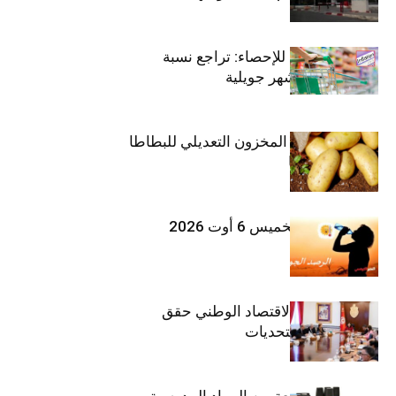
المعهد الوطني للإحصاء: تراجع نسبة
التضخم خلال شهر جويلية
وزارة الفلاحة : المخزون التعديلي للبطاطا
بلغ 12392 طنا
طقس اليوم الخميس 6 أوت 2026
وزيرة المالية: الاقتصاد الوطني حقق
مكاسب رغم التحديات
حجز 1926 قطعة من المواد المدرسية