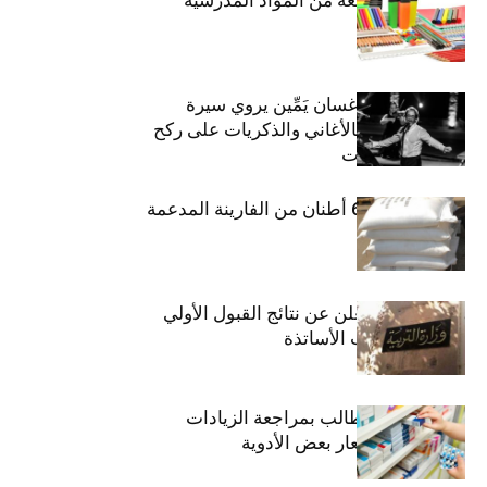
الفنان اللبناني غسان يَمِّين يروي سيرة
شارل أزنافور بالأغاني والذكريات على ركح
مسرح الحمامات
منوبة: حجز 6،3 أطنان من الفارينة المدعمة
وزارة التربية تعلن عن نتائج القبول الأولي
لمناظرة انتداب الأساتذة
اتحاد الشغل يطالب بمراجعة الزيادات
الأخيرة في أسعار بعض الأدوية