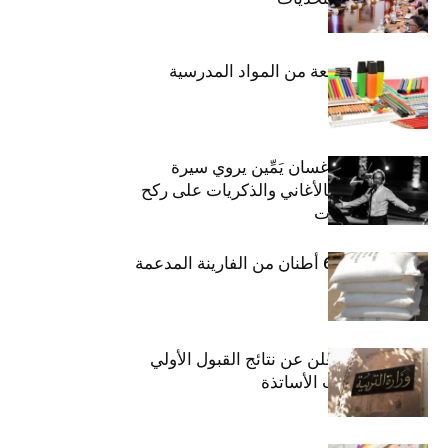
حجز 1926 قطعة من المواد المدرسية
الفنان اللبناني غسان يَمِّين يروي سيرة
شارل أزنافور بالأغاني والذكريات على ركح
مسرح الحمامات
منوبة: حجز 6،3 أطنان من الفارينة المدعمة
وزارة التربية تعلن عن نتائج القبول الأولي
لمناظرة انتداب الأساتذة