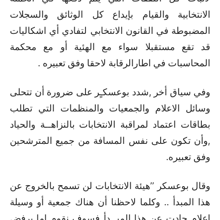
الانتخابية والقيام بإيداع كل الوثائق والسجلات
المضبوطة في القانون الانتخابي لتفادي أي اشكاليات
قد تقع مستقبلا سواء مع الهئية أو مع محكمة
المحاسبات في اطارالرقابة لاحقا وفق تعبيره .
وفي سياق أخر ,شدد بوعسكـٍر على ضرورة أن تتحلى
وسائل الاعلام والجمعيات والمنظمات التي تطلب
بطاقات اعتماد لمراقبة الانتخابات بالنزاهــة والحياد
,وأن تكون على نفس المسافة من جميع المترشحين
وفق تعبيره.
وقال بوعسكر ’’هيئة الانتخابات لن تسمح بالخروج عن
هذا المبدأ .. وكلما لاحظنا أن هناك جمعية أو وسيلة
اعلام حادت عن هذا المبــدأ فسوف نقوم إما برفض