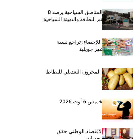
صندوق حماية المناطق السياحية يرصد 8
مليون دينار لدعم النظافة والتهيئة السياحية
المعهد الوطني للإحصاء: تراجع نسبة
التضخم خلال شهر جويلية
وزارة الفلاحة : المخزون التعديلي للبطاطا
بلغ 12392 طنا
طقس اليوم الخميس 6 أوت 2026
وزيرة المالية: الاقتصاد الوطني حقق
مكاسب رغم التحديات