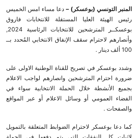
المنبر التونسي (بوعسكر) –
دعا مساء امس الخميس
رئيس الهيئة العليا المستقلة للانتخابات فاروق
بوعسكــر المترشحين للانتخابات الرئاسية 2024,
وأنصارهم لاحترام سقف الإنفاق الانتخابي المُحدد بــ
100 ألف دينار .
وشدد بوعسكر في تصريح للقناة الوطنية الاولى على
ضرورة احترام المترشحين وانصارهم لواجب الاعلام
بجميع الأنشطة خلال الحملة الانتخابية سواء في
الفضاء العمومي أو وسائل الاعلام أو عبر المواقع
والصفحات .
كما دعا بوعسكر لاحترام الضوابط المتعلقة بالتمويل
لاثبات كل النفقات التي يتم دفعها في الحملة