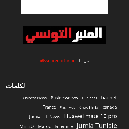
اتصل بنا:
sb@webredactor.net
الكلمات
babnet
Businessnews
Business News
Business
France
canada
Chokri Jeribi
Flash Mob
Huawei mate 10 pro
Jumia
iT-News
Jumia Tunisie
METEO
Maroc
la femme