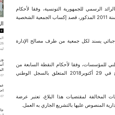
الرائد الرسمي للجمهورية التونسية، وفقا لأحكام
الفصل 11 – أولا من المرسوم عدد 88 لسنة 2011 المذكور، قصد إكساب الجمعية الشخصية
ال
0
جبائي يسند لكل جمعية من طرف مصالح الإدارة
ليت
وزي
طني للمؤسسات، وفقا لأحكام النقطة السابعة من
أسب
الم
الفصل 7 من القانون عدد 52 المؤرخ في 29 أكتوبر2018 المتعلق بالسجل الوطني
-07
عما
احت
ت المخالفة لمقتضيات هذا البلاغ، تعتبر عرضة
-07
لإدارية المنصوص عليها بالتشريع الجاري به العمل.
جام
احت