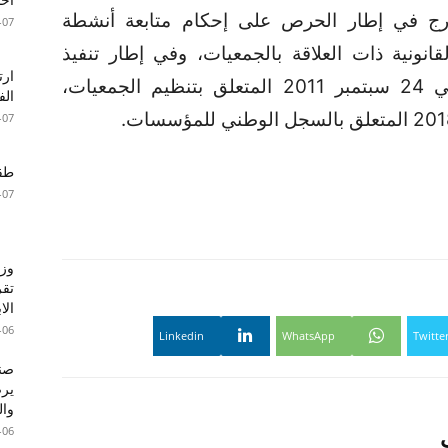
ندرج في إطار الحرص على إحكام متابعة أنشطة
-07
انونية ذات العلاقة بالجمعيات، وفي إطار تنفيذ
مقتضيات المرسوم عدد 88 المؤرخ في 24 سبتمبر 2011 المتعلق بتنظيم الجمعيات،
الف
-07
طقس 
-07
وزا
تقر
الا
-06
Linkedin
WhatsApp
Twitte
صند
وال
-06