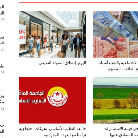
الم
الت
-06
وزا
للبطا
-06
الاجتماعية يكشف أسباب
اليوم: إنطلاق الصولد الصيفي
طقس 
العائلات المعوزة
-06
وزي
مكا
-05
اع بـ15% في قيمة الاستثمارات
جامعة التعليم الأساسي: تحركات احتجاجية
الم
صة المصادق عليها
تزامنا مع العودة المدرسية
-05