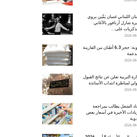
نان اللبناني غسان يَمِّين يروي
ة شارل أزنافور بالأغاني
ذكريات على...
2026-08
منوبة: حجز 6،3 أطنان من الفارينة
دعمة
2026-08
رة التربية تعلن عن نتائج القبول
ولي لمناظرة انتداب الأساتذة
2026-08
اد الشغل يطالب بمراجعة
يادات الأخيرة في أسعار بعض
دوية
2026-08
اليوم الأربعاء 5 أوت 2026