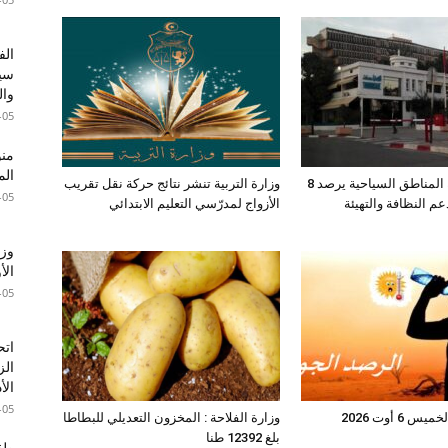
الف
سير
وال
-05
الم
صندوق حماية المناطق السياحية يرصد 8
وزارة التربية تنشر نتائج حركة نقل تقريب
-05
عم النظافة والتهيئة
الأزواج لمدرّسي التعليم الابتدائي
وزا
الأ
-05
اتح
الز
الأ
-05
6 أوت 2026
وزارة الفلاحة : المخزون التعديلي للبطاطا
بلغ 12392 طنا
طقس 