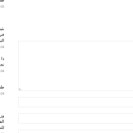
-05
بثي
في 
الت
-04
ذا 
تجا
-04
طقس 
-04
وزا
الف
للس