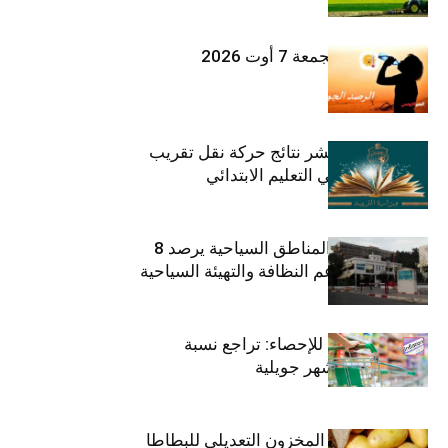
طقس اليوم الجمعة 7 أوت 2026
وزارة التربية تنشر نتائج حركة نقل تقريب
الأزواج لمدرّسي التعليم الابتدائي
صندوق حماية المناطق السياحية يرصد 8
مليون دينار لدعم النظافة والتهيئة السياحية
المعهد الوطني للإحصاء: تراجع نسبة
التضخم خلال شهر جويلية
وزارة الفلاحة : المخزون التعديلي للبطاطا