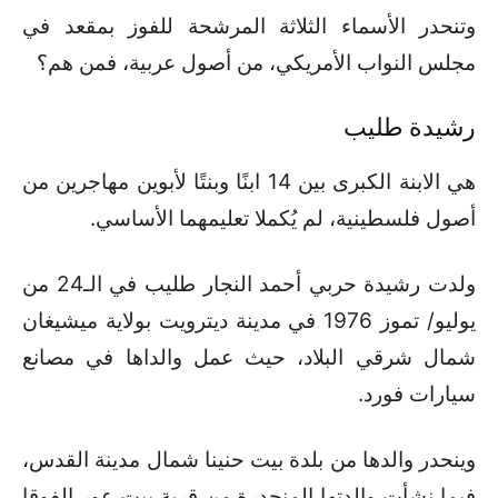
وتنحدر الأسماء الثلاثة المرشحة للفوز بمقعد في
مجلس النواب الأمريكي، من أصول عربية، فمن هم؟
رشيدة طليب
هي الابنة الكبرى بين 14 ابنًا وبنتًا لأبوين مهاجرين من
أصول فلسطينية، لم يُكملا تعليمهما الأساسي.
ولدت رشيدة حربي أحمد النجار طليب في الـ24 من
يوليو/ تموز 1976 في مدينة ديترويت بولاية ميشيغان
شمال شرقي البلاد، حيث عمل والداها في مصانع
سيارات فورد.
وينحدر والدها من بلدة بيت حنينا شمال مدينة القدس،
فيما نشأت والدتها المنحدرة من قرية بيت عور الفوقا