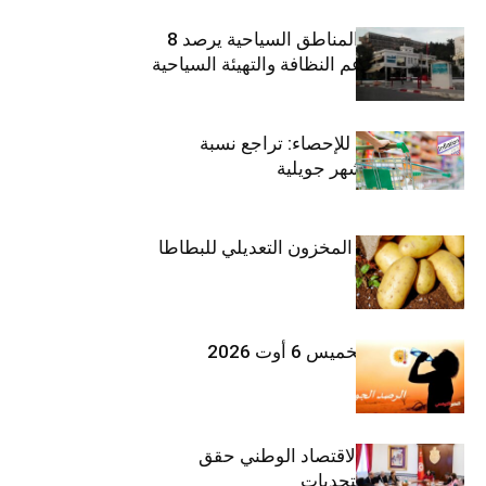
صندوق حماية المناطق السياحية يرصد 8
مليون دينار لدعم النظافة والتهيئة السياحية
المعهد الوطني للإحصاء: تراجع نسبة
التضخم خلال شهر جويلية
وزارة الفلاحة : المخزون التعديلي للبطاطا
بلغ 12392 طنا
طقس اليوم الخميس 6 أوت 2026
وزيرة المالية: الاقتصاد الوطني حقق
مكاسب رغم التحديات