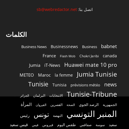
اتصل بنا:
sb@webredactor.net
الكلمات
babnet
Businessnews
Business News
Business
France
canada
Chokri Jeribi
Flash Mob
Huawei mate 10 pro
Jumia
iT-News
Jumia Tunisie
METEO
Maroc
la femme
Tunisie
news
Tunisia
prévisions météo
Tunisie-Tribune
الانتخابات
البرلمان
الجزائر
المرأة
الرصد الجوي
القصرين
الجمهورية
الصحة
القيروان
المنبر التونسي
تونس
رئيس
النهضة
قيس سعيد
سعيد
طقس اليوم
سوسة
صفاقس
فيروس
قيس