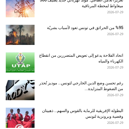
تعزيزًا للأمن الطاقي: مولد كهربائي جديد يضيف 300
ميغاواط لمحطة المرناقية
2026-07-29
%95 من الحرائق في تونس تعود لأسباب بشريّة
2026-07-29
اتحاد الفلاحة يدعو إلى تعويض المتضررين من انقطاع
الكهرباء والمياه
2026-07-29
رغم تحسن وضع الدين الخارجي لتونس… موديز تُحذر
من الضغوط المتزايدة...
2026-07-29
البطولة الإفريقية للرماية بالقوس والسهم… ذهبيتان
وفضية وبرونزية لتونس
2026-07-29