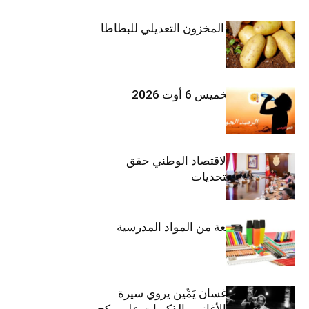
وزارة الفلاحة : المخزون التعديلي للبطاطا
بلغ 12392 طنا
طقس اليوم الخميس 6 أوت 2026
وزيرة المالية: الاقتصاد الوطني حقق
مكاسب رغم التحديات
حجز 1926 قطعة من المواد المدرسية
الفنان اللبناني غسان يَمِّين يروي سيرة
شارل أزنافور بالأغاني والذكريات على ركح