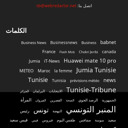
اتصل بنا:
sb@webredactor.net
الكلمات
babnet
Businessnews
Business News
Business
France
canada
Chokri Jeribi
Flash Mob
Huawei mate 10 pro
Jumia
iT-News
Jumia Tunisie
METEO
Maroc
la femme
Tunisie
news
Tunisia
prévisions météo
Tunisie-Tribune
الانتخابات
البرلمان
الجزائر
المرأة
الرصد الجوي
القصرين
الجمهورية
الصحة
القيروان
المنبر التونسي
تونس
رئيس
النهضة
قيس سعيد
سعيد
طقس اليوم
سوسة
صفاقس
فيروس
قيس