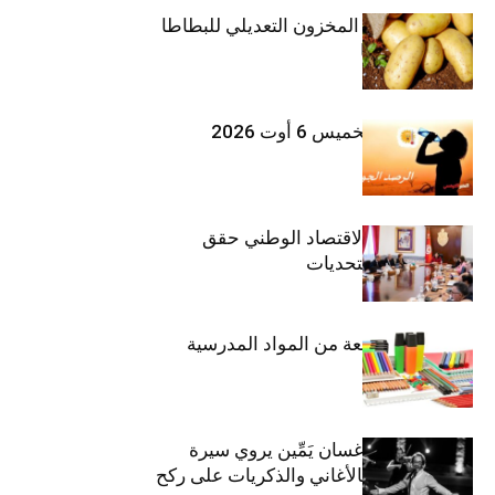
وزارة الفلاحة : المخزون التعديلي للبطاطا
بلغ 12392 طنا
طقس اليوم الخميس 6 أوت 2026
وزيرة المالية: الاقتصاد الوطني حقق
مكاسب رغم التحديات
حجز 1926 قطعة من المواد المدرسية
الفنان اللبناني غسان يَمِّين يروي سيرة
شارل أزنافور بالأغاني والذكريات على ركح