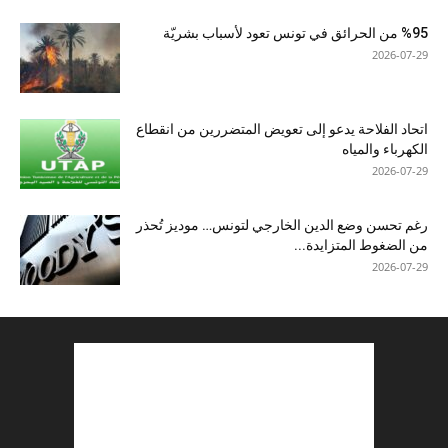
%95 من الحرائق في تونس تعود لأسباب بشريّة
2026-07-29
اتحاد الفلاحة يدعو إلى تعويض المتضررين من انقطاع
الكهرباء والمياه
2026-07-29
رغم تحسن وضع الدين الخارجي لتونس… موديز تُحذر
من الضغوط المتزايدة...
2026-07-29