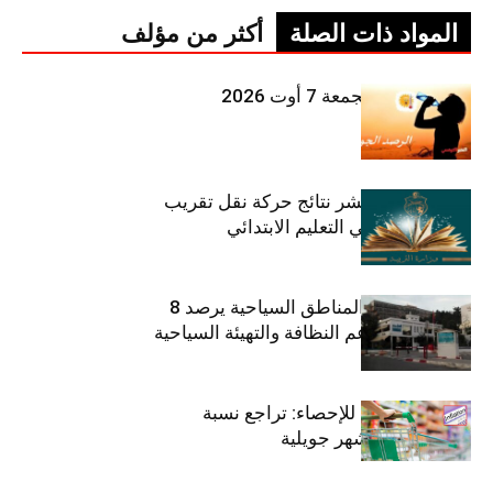
المواد ذات الصلة
أكثر من مؤلف
طقس اليوم الجمعة 7 أوت 2026
وزارة التربية تنشر نتائج حركة نقل تقريب
الأزواج لمدرّسي التعليم الابتدائي
صندوق حماية المناطق السياحية يرصد 8
مليون دينار لدعم النظافة والتهيئة السياحية
المعهد الوطني للإحصاء: تراجع نسبة
التضخم خلال شهر جويلية