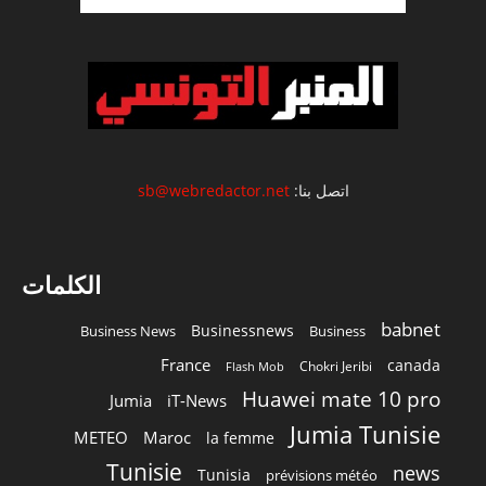
اتصل بنا:
sb@webredactor.net
الكلمات
babnet
Businessnews
Business News
Business
France
canada
Chokri Jeribi
Flash Mob
Huawei mate 10 pro
Jumia
iT-News
Jumia Tunisie
METEO
Maroc
la femme
Tunisie
news
Tunisia
prévisions météo