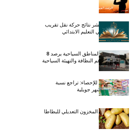
وزارة التربية تنشر نتائج حركة نقل تقريب
الأزواج لمدرّسي التعليم الابتدائي
صندوق حماية المناطق السياحية يرصد 8
مليون دينار لدعم النظافة والتهيئة السياحية
المعهد الوطني للإحصاء: تراجع نسبة
التضخم خلال شهر جويلية
وزارة الفلاحة : المخزون التعديلي للبطاطا
بلغ 12392 طنا