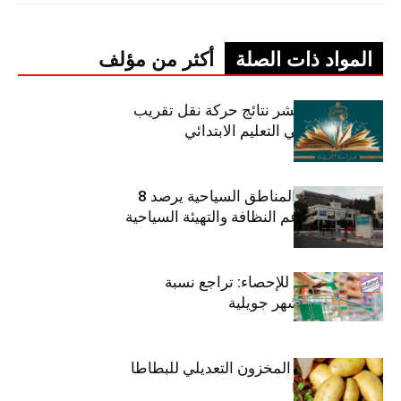
المواد ذات الصلة
أكثر من مؤلف
وزارة التربية تنشر نتائج حركة نقل تقريب
الأزواج لمدرّسي التعليم الابتدائي
صندوق حماية المناطق السياحية يرصد 8
مليون دينار لدعم النظافة والتهيئة السياحية
المعهد الوطني للإحصاء: تراجع نسبة
التضخم خلال شهر جويلية
وزارة الفلاحة : المخزون التعديلي للبطاطا
بلغ 12392 طنا