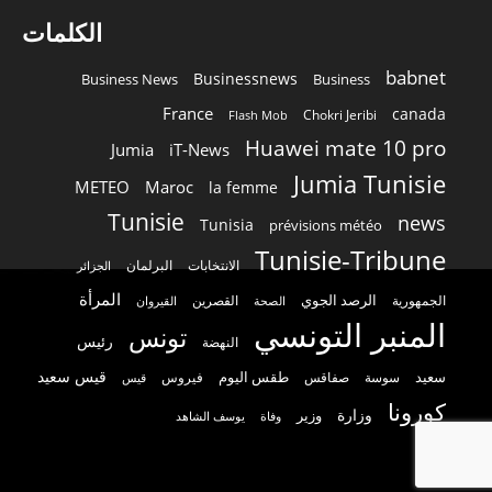
الكلمات
babnet
Businessnews
Business News
Business
France
canada
Chokri Jeribi
Flash Mob
Huawei mate 10 pro
Jumia
iT-News
Jumia Tunisie
METEO
Maroc
la femme
Tunisie
news
Tunisia
prévisions météo
Tunisie-Tribune
الانتخابات
البرلمان
الجزائر
المرأة
الرصد الجوي
القصرين
الجمهورية
الصحة
القيروان
المنبر التونسي
تونس
رئيس
النهضة
قيس سعيد
سعيد
طقس اليوم
سوسة
صفاقس
فيروس
قيس
كورونا
وزارة
وزير
وفاة
يوسف الشاهد