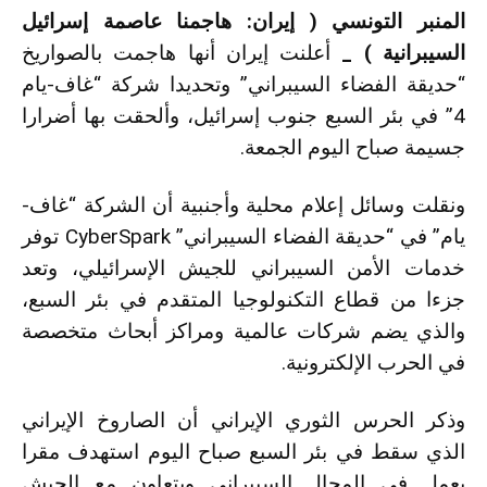
المنبر التونسي ( إيران: هاجمنا عاصمة إسرائيل
السيبرانية ) _
أعلنت إيران أنها هاجمت بالصواريخ
“حديقة الفضاء السيبراني” وتحديدا شركة “غاف-يام
4” في بئر السبع جنوب إسرائيل، وألحقت بها أضرارا
جسيمة صباح اليوم الجمعة.
ونقلت وسائل إعلام محلية وأجنبية أن الشركة “غاف-
يام” في “حديقة الفضاء السيبراني” CyberSpark توفر
خدمات الأمن السيبراني للجيش الإسرائيلي، وتعد
جزءا من قطاع التكنولوجيا المتقدم في بئر السبع،
والذي يضم شركات عالمية ومراكز أبحاث متخصصة
في الحرب الإلكترونية.
وذكر الحرس الثوري الإيراني أن الصاروخ الإيراني
الذي سقط في بئر السبع صباح اليوم استهدف مقرا
يعمل في المجال السيبراني ويتعاون مع الجيش