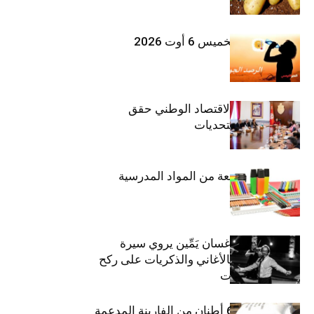
طقس اليوم الخميس 6 أوت 2026
وزيرة المالية: الاقتصاد الوطني حقق
مكاسب رغم التحديات
حجز 1926 قطعة من المواد المدرسية
الفنان اللبناني غسان يَمِّين يروي سيرة
شارل أزنافور بالأغاني والذكريات على ركح
مسرح الحمامات
منوبة: حجز 6،3 أطنان من الفارينة المدعمة