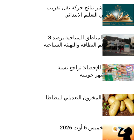
وزارة التربية تنشر نتائج حركة نقل تقريب
الأزواج لمدرّسي التعليم الابتدائي
صندوق حماية المناطق السياحية يرصد 8
مليون دينار لدعم النظافة والتهيئة السياحية
المعهد الوطني للإحصاء: تراجع نسبة
التضخم خلال شهر جويلية
وزارة الفلاحة : المخزون التعديلي للبطاطا
بلغ 12392 طنا
طقس اليوم الخميس 6 أوت 2026