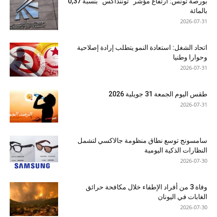
بورصة تونس: ارتفاع مؤشر “توننداكس” بنسبة 0,37
بالمائة
2026-07-31
اتحاد الشغل: استعادة النمو يتطلب إرادة إصلاحية
وحوارا وطنيا
2026-07-31
طقس اليوم الجمعة 31 جويلية 2026
2026-07-31
سامسونج توسع نطاق منظومة جالاكسي لتشمل
النظارات الذكية اليومية
2026-07-30
وفاة 3 من أفراد الإطفاء خلال مكافحة حرائق
الغابات في اليونان
2026-07-30