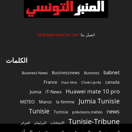
اتصل بنا:
sb@webredactor.net
الكلمات
babnet
Businessnews
Business News
Business
France
canada
Chokri Jeribi
Flash Mob
Huawei mate 10 pro
Jumia
iT-News
Jumia Tunisie
METEO
Maroc
la femme
Tunisie
news
Tunisia
prévisions météo
Tunisie-Tribune
الانتخابات
البرلمان
الجزائر
المرأة