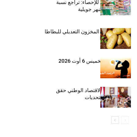
المعهد الوطني للإحصاء: تراجع نسبة
التضخم خلال شهر جويلية
وزارة الفلاحة : المخزون التعديلي للبطاطا
بلغ 12392 طنا
طقس اليوم الخميس 6 أوت 2026
وزيرة المالية: الاقتصاد الوطني حقق
مكاسب رغم التحديات