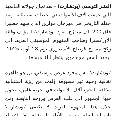
المنبر التونسي (بودشارت) –
بعد نجاح جولاته العالمية
التي جمعت آلاف الأصوات في لحظات استثنائية، وبعد
حفله التاريخي في مهرجان موازين الذي شهد حضورًا
فاق 200 ألف متفرّج، يعود ‘بودشارت’، المؤلف وقائد
الأوركسترا وصاحب المفهوم الموسيقي الفريد، إلى
ركح مسرح قرطاج الأسطوري يوم 28 أوت 2025،
ليجدد السحر مع جمهور ينتظر اللقاء بشغف.
‘بودشارت’ ليس مجرد عرض موسيقي، بل هو ظاهرة
ثقافية وفنية غير مسبوقة وُلدت من رؤية استثنائية
سبّاقة، لتجمع آلاف الأصوات في تجربة غامرة يتحول
فيها الجمهور إلى قلب العرض وروحه النابضة ومن
خلال هذا المفهوم الفريد، لا يكتفي ‘بودشارت’
بإشراك الحاضرين في الأداء، بل يقدّم أيضًا أعماله