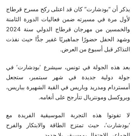
يذكر أن “بودشارت” كان قد اعتلى ركح مسرح قرطاج
لأول مرة في مسيرته ضمن فعاليات الدورة الثامنة
والخمسين من مهرجان قرطاج الدولي سنة 2024
وشهد الحفل حضورًا جماهيريًا غفير جدًّا حيث نفذت
التذاكر قبل أسبوع من العرض.
بعد هذه الجولة في تونس، سيشرع ‘بودشارت’ في
جولة دولية جديدة في شهر سبتمبر، ستجعل
أمستردام ومدريد وباريس في القبة الشهيرة بباريس،
وبروكسل ومونتريال تتأرجح على أنغامه.
لا تفوتوا هذه التجربة الموسيقية الفريدة مع
‘بودشارت’، حيث تمتزج الطاقة والابتكار والفرح
الجماعي للاحتفال بموسيقى بلا حدود.