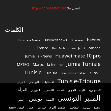
اتصل بنا:
sb@webredactor.net
الكلمات
babnet
Businessnews
Business News
Business
France
canada
Chokri Jeribi
Flash Mob
Huawei mate 10 pro
Jumia
iT-News
Jumia Tunisie
METEO
Maroc
la femme
Tunisie
news
Tunisia
prévisions météo
Tunisie-Tribune
الانتخابات
البرلمان
الجزائر
المرأة
الرصد الجوي
القصرين
الجمهورية
الصحة
القيروان
المنبر التونسي
تونس
رئيس
النهضة
قيس سعيد
سعيد
طقس اليوم
سوسة
صفاقس
فيروس
قيس