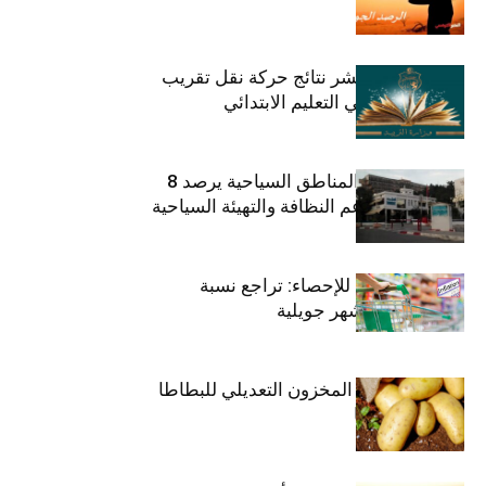
وزارة التربية تنشر نتائج حركة نقل تقريب
الأزواج لمدرّسي التعليم الابتدائي
صندوق حماية المناطق السياحية يرصد 8
مليون دينار لدعم النظافة والتهيئة السياحية
المعهد الوطني للإحصاء: تراجع نسبة
التضخم خلال شهر جويلية
وزارة الفلاحة : المخزون التعديلي للبطاطا
بلغ 12392 طنا