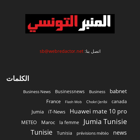
اتصل بنا:
sb@webredactor.net
الكلمات
babnet
Businessnews
Business News
Business
France
canada
Chokri Jeribi
Flash Mob
Huawei mate 10 pro
Jumia
iT-News
Jumia Tunisie
METEO
Maroc
la femme
Tunisie
news
Tunisia
prévisions météo