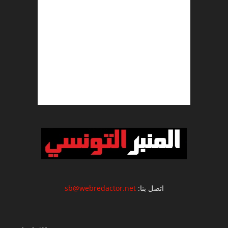
اتصل بنا:
sb@webredactor.net