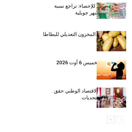
المعهد الوطني للإحصاء: تراجع نسبة
التضخم خلال شهر جويلية
وزارة الفلاحة : المخزون التعديلي للبطاطا
بلغ 12392 طنا
طقس اليوم الخميس 6 أوت 2026
وزيرة المالية: الاقتصاد الوطني حقق
مكاسب رغم التحديات