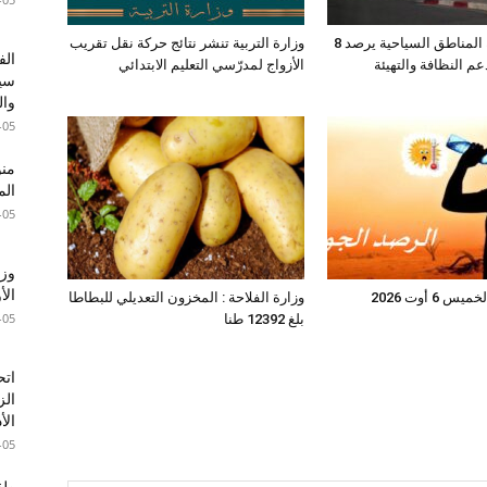
صندوق حماية المناطق السياحية يرصد 8
وزارة التربية تنشر نتائج حركة نقل تقريب
الف
عم النظافة والتهيئة
الأزواج لمدرّسي التعليم الابتدائي
سير
وال
-05
الم
-05
وزا
الأ
6 أوت 2026
وزارة الفلاحة : المخزون التعديلي للبطاطا
-05
بلغ 12392 طنا
اتح
الز
الأ
-05
طقس 