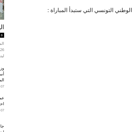
لوطني التونسي التي ستبدأ المباراة :
ال
0
ليت
وزي
أسب
الم
-07
عما
احت
-07
جام
احت