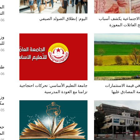
الم
الت
الاجتماعية يكشف أسباب
اليوم: إنطلاق الصولد الصيفي
-06
العائلات المعوزة
وزا
للبطا
-06
طقس 
-06
اع بـ15% في قيمة الاستثمارات
جامعة التعليم الأساسي: تحركات احتجاجية
صة المصادق عليها
تزامنا مع العودة المدرسية
وزي
مكا
-05
الم
-05