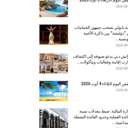
2026-08
نة نابولي تصحب جمهور الحمامات
“دوليشة” بين ذاكرة الأغنية
ونسية...
2026-08
إتش دبي يدعو ضيوفه إلى اكتشاف
رب إقامة وفعاليات ومأكولات...
2026-08
اليوم الثلاثاء 4 أوت 2026
2026-08
رة المالية: ضبط معدلات نسبة
ائدة الفعلية وحدود الفائدة النشطة
داسية...