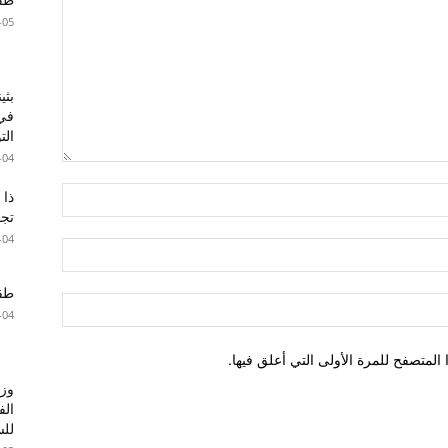
-05
بثي
في 
الت
-04
ذا 
تجا
-04
طقس 
-04
لمتصفح للمرة الأولى التي أعلق فيها.
وزا
الف
للس