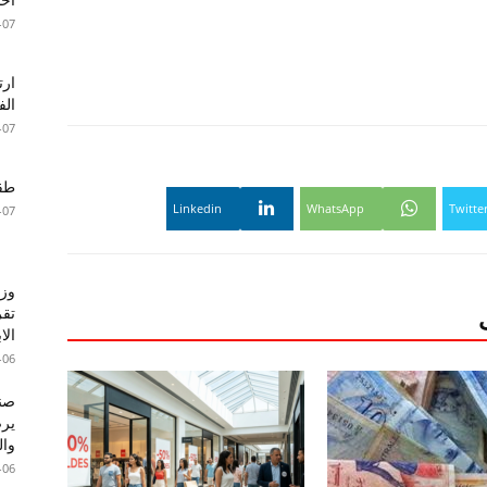
-07
الف
-07
طقس 
Linkedin
WhatsApp
Twitte
-07
وزا
تقر
الا
-06
صند
وال
-06