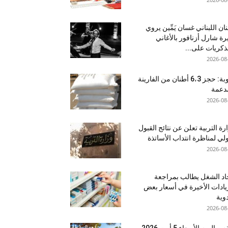
نان اللبناني غسان يَمِّين يروي
ة شارل أزنافور بالأغاني
ذكريات على...
2026-08
منوبة: حجز 6،3 أطنان من الفارينة
دعمة
2026-08
رة التربية تعلن عن نتائج القبول
ولي لمناظرة انتداب الأساتذة
2026-08
اد الشغل يطالب بمراجعة
يادات الأخيرة في أسعار بعض
دوية
2026-08
اليوم الأربعاء 5 أوت 2026