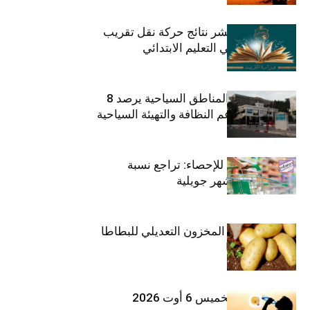
وزارة التربية تنشر نتائج حركة نقل تقريب
الأزواج لمدرّسي التعليم الابتدائي
صندوق حماية المناطق السياحية يرصد 8
مليون دينار لدعم النظافة والتهيئة السياحية
المعهد الوطني للإحصاء: تراجع نسبة
التضخم خلال شهر جويلية
وزارة الفلاحة : المخزون التعديلي للبطاطا
بلغ 12392 طنا
طقس اليوم الخميس 6 أوت 2026