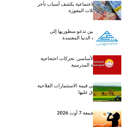
وزير الشؤون الاجتماعية يكشف أسباب تأخر
صرف منح العائلات المعوزة
عمادة المهندسين تدعو منظوريها إلى
احترام التعريفة الدنيا المعتمدة
جامعة التعليم الأساسي: تحركات احتجاجية
تزامنا مع العودة المدرسية
ارتفاع بـ15% في قيمة الاستثمارات الفلاحية
الخاصة المصادق عليها
طقس اليوم الجمعة 7 أوت 2026