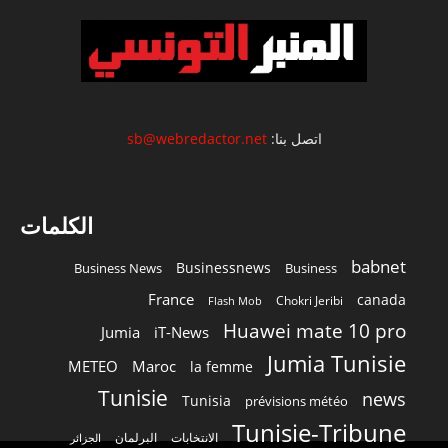
اتصل بنا:
sb@webredactor.net
الكلمات
babnet
Businessnews
Business News
Business
France
canada
Chokri Jeribi
Flash Mob
Huawei mate 10 pro
Jumia
iT-News
Jumia Tunisie
METEO
Maroc
la femme
Tunisie
news
Tunisia
prévisions météo
Tunisie-Tribune
الانتخابات
البرلمان
الجزائر