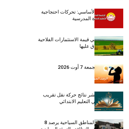
جامعة التعليم الأساسي: تحركات احتجاجية
تزامنا مع العودة المدرسية
ارتفاع بـ15% في قيمة الاستثمارات الفلاحية
الخاصة المصادق عليها
طقس اليوم الجمعة 7 أوت 2026
وزارة التربية تنشر نتائج حركة نقل تقريب
الأزواج لمدرّسي التعليم الابتدائي
صندوق حماية المناطق السياحية يرصد 8
مليون دينار لدعم النظافة والتهيئة السياحية