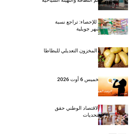
المعهد الوطني للإحصاء: تراجع نسبة
التضخم خلال شهر جويلية
وزارة الفلاحة : المخزون التعديلي للبطاطا
بلغ 12392 طنا
طقس اليوم الخميس 6 أوت 2026
وزيرة المالية: الاقتصاد الوطني حقق
مكاسب رغم التحديات