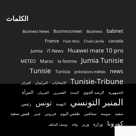
الكلمات
babnet
Businessnews
Business News
Business
France
canada
Chokri Jeribi
Flash Mob
Huawei mate 10 pro
Jumia
iT-News
Jumia Tunisie
METEO
Maroc
la femme
Tunisie
news
Tunisia
prévisions météo
Tunisie-Tribune
الانتخابات
البرلمان
الجزائر
المرأة
الرصد الجوي
القصرين
الجمهورية
الصحة
القيروان
المنبر التونسي
تونس
رئيس
النهضة
قيس سعيد
سعيد
طقس اليوم
سوسة
صفاقس
فيروس
قيس
كورونا
وزارة
وزير
وفاة
يوسف الشاهد