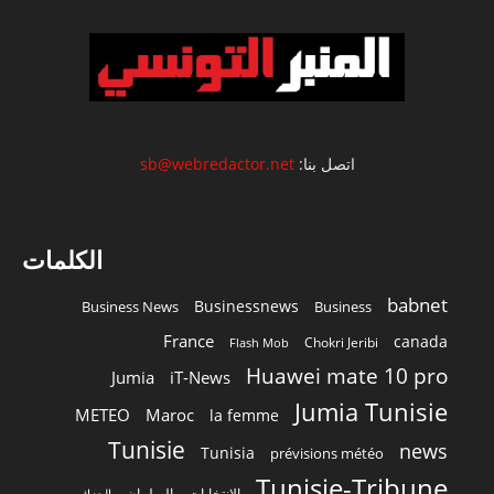
اتصل بنا:
sb@webredactor.net
الكلمات
babnet
Businessnews
Business News
Business
France
canada
Chokri Jeribi
Flash Mob
Huawei mate 10 pro
Jumia
iT-News
Jumia Tunisie
METEO
Maroc
la femme
Tunisie
news
Tunisia
prévisions météo
Tunisie-Tribune
الانتخابات
البرلمان
الجزائر