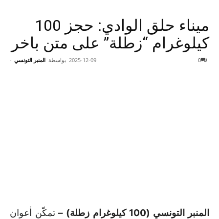
ميناء حلق الوادي: حجز 100
كيلوغرام “زطلة” على متن باخر
0
2025-12-09
بواسطة
المنبر التونسي
-
المنبر التونسي (100 كيلوغرام زطلة) –
تمكّن أعوان