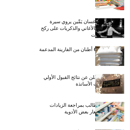
الفنان اللبناني غسان يَمِّين يروي سيرة
شارل أزنافور بالأغاني والذكريات على ركح
مسرح الحمامات
منوبة: حجز 6،3 أطنان من الفارينة المدعمة
وزارة التربية تعلن عن نتائج القبول الأولي
لمناظرة انتداب الأساتذة
اتحاد الشغل يطالب بمراجعة الزيادات
الأخيرة في أسعار بعض الأدوية