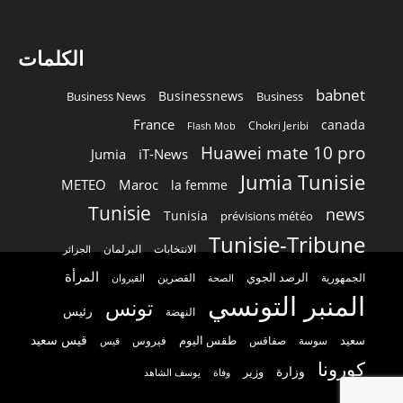
الكلمات
babnet
Businessnews
Business News
Business
France
canada
Chokri Jeribi
Flash Mob
Huawei mate 10 pro
Jumia
iT-News
Jumia Tunisie
METEO
Maroc
la femme
Tunisie
news
Tunisia
prévisions météo
Tunisie-Tribune
الانتخابات
البرلمان
الجزائر
المرأة
الرصد الجوي
القصرين
الجمهورية
الصحة
القيروان
المنبر التونسي
تونس
رئيس
النهضة
قيس سعيد
سعيد
طقس اليوم
سوسة
صفاقس
فيروس
قيس
كورونا
وزارة
وزير
وفاة
يوسف الشاهد