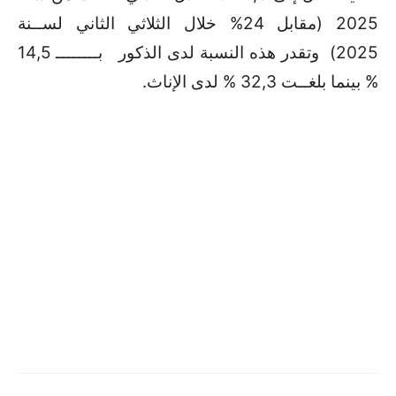
2025 (مقابل 24% خلال الثلاثي الثاني لســنة
2025) وتقدر هذه النسبة لدى الذكور بــــــــ 14,5
% بينما بلغــت 32,3 % لدى الإناث.