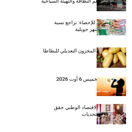
مليون دينار لدعم النظافة والتهيئة السياحية
المعهد الوطني للإحصاء: تراجع نسبة
التضخم خلال شهر جويلية
وزارة الفلاحة : المخزون التعديلي للبطاطا
بلغ 12392 طنا
طقس اليوم الخميس 6 أوت 2026
وزيرة المالية: الاقتصاد الوطني حقق
مكاسب رغم التحديات