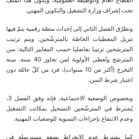
القطاع العام والوظيفة العمومية، ويكون هذا الملف
تحت إشراف وزارة التشغيل والتكوين المهني
.
وتطرّق الفصل الثاني إلى إحداث منصّة رقمية يتمّ فيها
تنزيل المعطيات الخاصّة بالمترشّحين. ويتم ترتيب
المترشحين ترتيبا تفاضليا حسب المعايير التالية
:
سن
المترشح وتُعطى الأولوية لمن تجاوز 40 سنة، سنة
التخرج (أكثر من 10 سنوات)، فرد من كلّ عائلة دون
اعتبار شرط السن
.
وبخصوص الوضعية الاجتماعية، فإنه وفق الفصل 3،
يُشترط في المترشّحين التسجيل بمكاتب التشغيل
وعدم الانتفاع بإجراءات التسوية للوضعيات المهنية
.
كما يشترط عدم الانخراط بصفة مسترسلة في