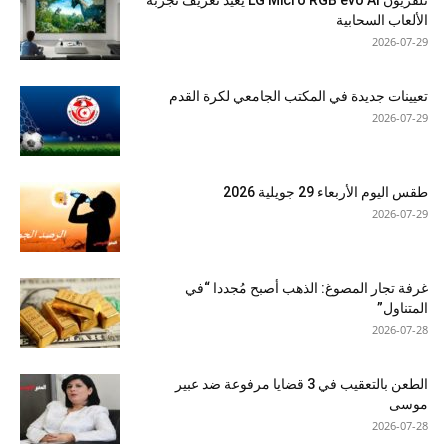
تلفزيون LG Micro RGB evo AI يعيد تعريف تجربة
الألعاب السحابية
2026-07-29
تعيينات جديدة في المكتب الجامعي لكرة القدم
2026-07-29
طقس اليوم الأربعاء 29 جويلية 2026
2026-07-29
غرفة تجار المصوغ: الذهب أصبح مُجددا “في
المتناول”
2026-07-28
الطعن بالتعقيب في 3 قضايا مرفوعة ضد عبير
موسى
2026-07-28