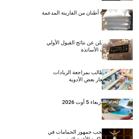
منوبة: حجز 6،3 أطنان من الفارينة المدعمة
وزارة التربية تعلن عن نتائج القبول الأولي
لمناظرة انتداب الأساتذة
اتحاد الشغل يطالب بمراجعة الزيادات
الأخيرة في أسعار بعض الأدوية
طقس اليوم الأربعاء 5 أوت 2026
بثينة نابولي تصحب جمهور الحمامات في
“دوليشة” بين ذاكرة الأغنية التونسية