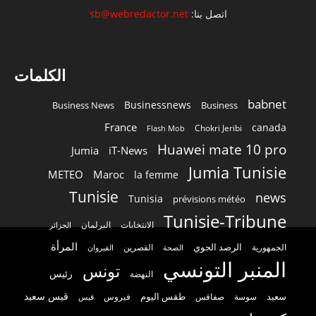
اتصل بنا:
sb@webredactor.net
الكلمات
babnet
Businessnews
Business News
Business
France
canada
Chokri Jeribi
Flash Mob
Huawei mate 10 pro
Jumia
iT-News
Jumia Tunisie
METEO
Maroc
la femme
Tunisie
news
Tunisia
prévisions météo
Tunisie-Tribune
الانتخابات
البرلمان
الجزائر
المرأة
الرصد الجوي
القصرين
الجمهورية
الصحة
القيروان
المنبر التونسي
تونس
رئيس
النهضة
قيس سعيد
سعيد
طقس اليوم
سوسة
صفاقس
فيروس
قيس