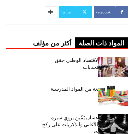
Twitter
Facebook
المواد ذات الصلة
أكثر من مؤلف
وزيرة المالية: الاقتصاد الوطني حقق
مكاسب رغم التحديات
حجز 1926 قطعة من المواد المدرسية
الفنان اللبناني غسان يَمِّين يروي سيرة
شارل أزنافور بالأغاني والذكريات على ركح
مسرح الحمامات