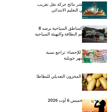
وزارة التربية تنشر نتائج حركة نقل تقريب
الأزواج لمدرّسي التعليم الابتدائي
صندوق حماية المناطق السياحية يرصد 8
مليون دينار لدعم النظافة والتهيئة السياحية
المعهد الوطني للإحصاء: تراجع نسبة
التضخم خلال شهر جويلية
وزارة الفلاحة : المخزون التعديلي للبطاطا
بلغ 12392 طنا
طقس اليوم الخميس 6 أوت 2026