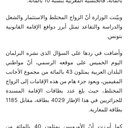
بالمائة، فالجنسية المغربية بنسبة 10 بالمائة
.
وبيّنت الوزارة أنّ الزواج المختلط والاستثمار والشغل
والدراسة والتقاعد تمثل أبرز دوافع الإقامة القانونية
بتونس
.
وأضافت في ردها على السؤال الذى نشره البرلمان
اليوم الخميس على موقعه الرسمي، أنّ مواطني
البلدان العربية يمثلون 43 بالمائة من مجموع الأجانب
المقيمين، ويعود جزء هام من هذه الإقامات إلى الزواج
المختلط، حيث بلغ عدد بطاقات الإقامة المسندة
للجزائريين في هذا الإطار 4029 بطاقة، مقابل 1185
بطاقة للمغاربة
.
كما أبرزت أنّ الأوروبيين يمثلون 40 بالمائة من