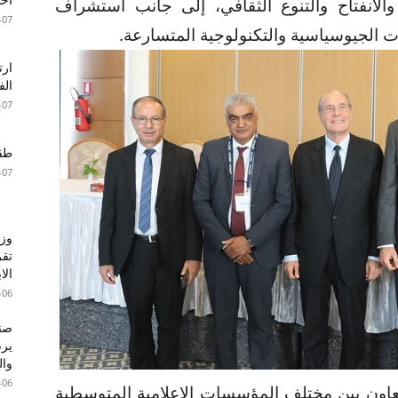
الانفتاح والتنوع الثقافي، إلى جانب استشراف
-07
 الجيوسياسية والتكنولوجية المتسارعة.
الف
-07
طقس 
-07
وزا
تقر
الا
-06
صند
وال
-06
التعاون بين مختلف المؤسسات الإعلامية المتوسطية