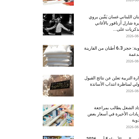
نان اللبناني غسان يَمِّين يروي
ة شارل أزنافور بالأغاني
ذكريات على...
2026-08
منوبة: حجز 6،3 أطنان من الفارينة
دعمة
2026-08
رة التربية تعلن عن نتائج القبول
ولي لمناظرة انتداب الأساتذة
2026-08
اد الشغل يطالب بمراجعة
يادات الأخيرة في أسعار بعض
دوية
2026-08
اليوم الأربعاء 5 أوت 2026