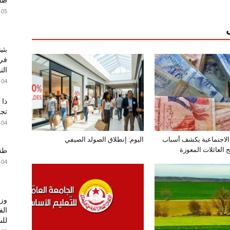
-05
بثي
في 
الت
-04
ذا 
تجا
-04
الاجتماعية يكشف أسباب
اليوم: إنطلاق الصولد الصيفي
العائلات المعوزة
طقس 
-04
وزا
الف
للس