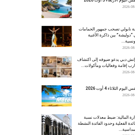
2026-08
نة نابولي تصحب جمهور الحمامات
“دوليشة” بين ذاكرة الأغنية
ونسية...
2026-08
إتش دبي يدعو ضيوفه إلى اكتشاف
رب إقامة وفعاليات ومأكولات...
2026-08
اليوم الثلاثاء 4 أوت 2026
2026-08
رة المالية: ضبط معدلات نسبة
ائدة الفعلية وحدود الفائدة النشطة
داسية...