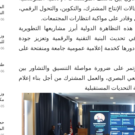
الم
لات الإنتاج المشترك، والتكوين، والتحول الرقمي،
الت
وقادر على مواكبة انتظارات المجتمعات.
-06
ذه التظاهرة الدولية أبرز مشاريعها التطويرية
وزا
ي تحديث البنية التقنية والرقمية وتعزيز جودة
للبطا
س دورها كخدمة إعلامية عمومية جامعة ومنفتحة على
-06
طقس 
تمر على ضرورة مواصلة التنسيق والتشاور بين
-06
عي البصري، والعمل المشترك من أجل بناء إعلام
 التحديات المستقبلية
وزي
مكا
-05
الم
-05