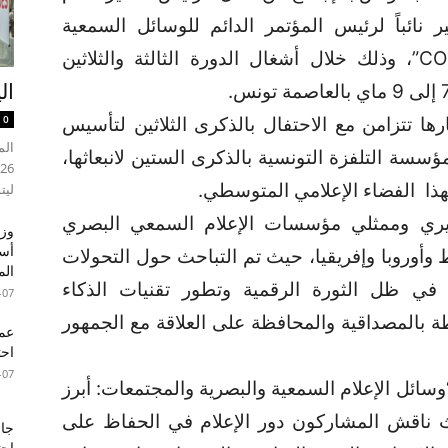
نائباً لرئيس المؤتمر الدائم للوسائل السمعية
والبصرية في حوض المتوسط “COPEAM”، وذلك خلال أشغال الدورة الثالثة والثلاثين
ال
0
ها تتزامن مع الاحتفال بالذكرى الثلاثين لتأسيس
 احتفال مؤسسة التلفزة التونسية بالذكرى الستين لانبعاثها،
ذا الفضاء الإعلامي المتوسطي.
ليت
يري وممثلي مؤسسات الإعلام السمعي البصري
وزي
أسب
أوروبا وإفريقيا، حيث تم التباحث حول التحولات
الم
 في ظل الثورة الرقمية وتطور تقنيات الذكاء
-07
ة بالمصداقية والمحافظة على العلاقة مع الجمهور
عما
احت
-07
ئل الإعلام السمعية والبصرية والمجتمعات: أبرز
ث ناقش المشاركون دور الإعلام في الحفاظ على
جام
احت