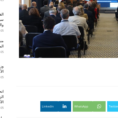
الف
سير
وال
-05
الم
-05
وزا
الأ
-05
اتح
الز
الأ
Linkedin
WhatsApp
Twitte
-05
طقس 