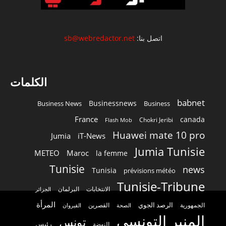
اتصل بنا:
sb@webredactor.net
الكلمات
babnet
Businessnews
Business News
Business
France
canada
Chokri Jeribi
Flash Mob
Huawei mate 10 pro
Jumia
iT-News
Jumia Tunisie
METEO
Maroc
la femme
Tunisie
news
Tunisia
prévisions météo
Tunisie-Tribune
الانتخابات
البرلمان
الجزائر
المرأة
الرصد الجوي
القصرين
الجمهورية
الصحة
القيروان
المنبر التونسي
تونس
رئيس
النهضة