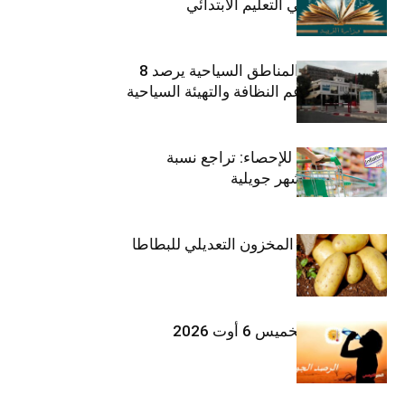
الأزواج لمدرّسي التعليم الابتدائي
صندوق حماية المناطق السياحية يرصد 8
مليون دينار لدعم النظافة والتهيئة السياحية
المعهد الوطني للإحصاء: تراجع نسبة
التضخم خلال شهر جويلية
وزارة الفلاحة : المخزون التعديلي للبطاطا
بلغ 12392 طنا
طقس اليوم الخميس 6 أوت 2026