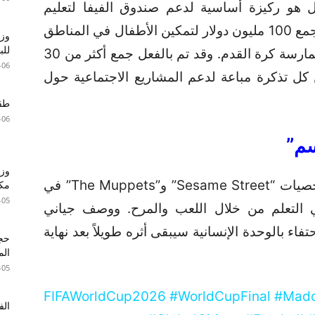
 هو ركيزة أساسية لدعم صندوق الفيفا لتعليم
المواطن العالمي. ويهدف المشروع إلى جمع 100 مليون دولار لتمكين الأطفال في المناطق
وزا
للبطا
المهمشة من الحصول على تعليم جيد وممارسة كرة القدم. وقد تم بالفعل جمع أكثر من 30
-06
كل تذكرة مباعة لدعم المشاريع الاجتماعية حول
طقس 
-06
سم”
وزي
في لمسة إنسانية وتربوية، ستشارك شخصيات “Sesame Street” و”The Muppets” في
مكا
-05
التعلم من خلال اللعب والمرح. ووصف جياني
حتفاء بالوحدة الإنسانية سيبقى أثره طويلاً بعد نهاية
الم
-05
#FIFAWorldCup2026 #WorldCupFinal #Mado
الف