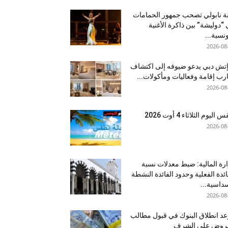
نة نابولي تصحب جمهور الحمامات
“دوليشة” بين ذاكرة الأغنية
ونسية...
2026-08
إتش دبي يدعو ضيوفه إلى اكتشاف
رب إقامة وفعاليات ومأكولات...
2026-08
اليوم الثلاثاء 4 أوت 2026
2026-08
رة المالية: ضبط معدلات نسبة
ائدة الفعلية وحدود الفائدة النشطة
داسية...
2026-08
د انطلاق البنوك في قبول مطالب
قروض على الشرف