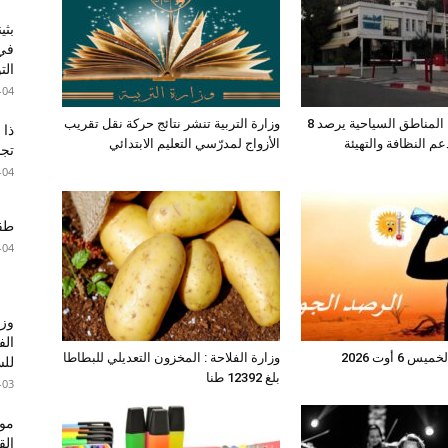
بثي
في 
الت
-04
صندوق حماية المناطق السياحية يرصد 8
وزارة التربية تنشر نتائج حركة نقل تقريب
ذا 
عم النظافة والتهيئة
الأزواج لمدرّسي التعليم الابتدائي
تجا
-04
طقس 
-04
وزا
الف
6 أوت 2026
وزارة الفلاحة : المخزون التعديلي للبطاطا
للس
بلغ 12392 طنا
-03
موع
ال