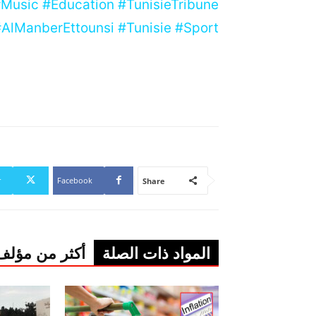
#Music #Education #TunisieTribune
AlManberEttounsi #Tunisie #Sport
r
Facebook
Share
المواد ذات الصلة
أكثر من مؤلف