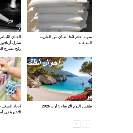
منوبة: حجز 6،3 أطنان من الفارينة
الفنان اللبنان
المدعمة
شارل أزنافور 
ركح مسرح ال
طقس اليوم الأربعاء 5 أوت 2026
اتحاد الشغل ي
الأخيرة في أس