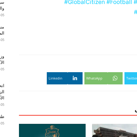
#GlobalCitizen #Football 
سير
وال
#
-05
الم
-05
وزا
الأ
-05
Linkedin
WhatsApp
Twitte
اتح
الز
الأ
-05
طقس 
-05