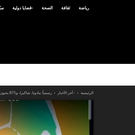
رياضة
ثقافة
الصحة
-قضايا دولية
سيّ
الرئيسية
- آخر الأخبار
رسمياً: مادونا، شاكيرا، وBTS يحيون أول “عرض بين الشوطين” في تاريخ نهائي...