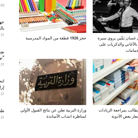
-03
جها
با
-31
ي غسان يَمِّين يروي سيرة
حجز 1926 قطعة من المواد المدرسية
بالأغاني والذكريات على
حمامات
بور
“تون
-31
اتح
إرا
-31
طالب بمراجعة الزيادات
وزارة التربية تعلن عن نتائج القبول الأولي
طقس 
عار بعض الأدوية
لمناظرة انتداب الأساتذة
-31