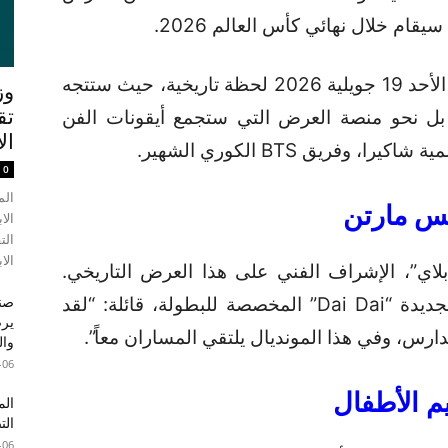
قام خلال نهائي كأس العالم 2026.
سيشهد ملعب “نيويورك نيوجيرسي” يوم الأحد 19 جويلية 2026 لحظة تاريخية، حيث ستتجه
وز
تق
 بل نحو منصة العرض التي ستجمع أيقونات الفن
ال
 وفريق BTS الكوري الشهير.
0
الم
ريس مارتن
الا
الت
الاب
اي”، الإشراف الفني على هذا العرض التاريخي.
وصرحت شاكيرا، التي ستؤدي أغنيتها الجديدة “Dai Dai” المخصصة للبطولة، قائلة: “لقد
صند
ارس، وفي هذا المونديال يلتقي المساران معاً”.
وال
-06
الم
الت
-06