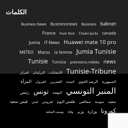
الكلمات
babnet
Businessnews
Business News
Business
France
canada
Chokri Jeribi
Flash Mob
Huawei mate 10 pro
Jumia
iT-News
Jumia Tunisie
METEO
Maroc
la femme
Tunisie
news
Tunisia
prévisions météo
Tunisie-Tribune
الانتخابات
البرلمان
الجزائر
المرأة
الرصد الجوي
القصرين
الجمهورية
الصحة
القيروان
المنبر التونسي
تونس
رئيس
النهضة
قيس سعيد
سعيد
طقس اليوم
سوسة
صفاقس
فيروس
قيس
كورونا
وزارة
وزير
وفاة
يوسف الشاهد