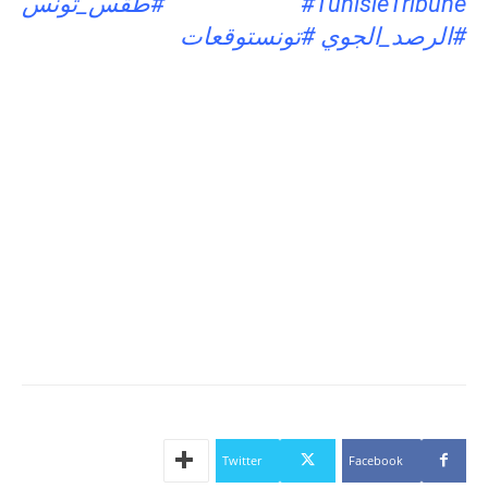
#TunisieTribune #طقس_تونس
#الرصد_الجوي #تونستوقعات
Twitter
Facebook