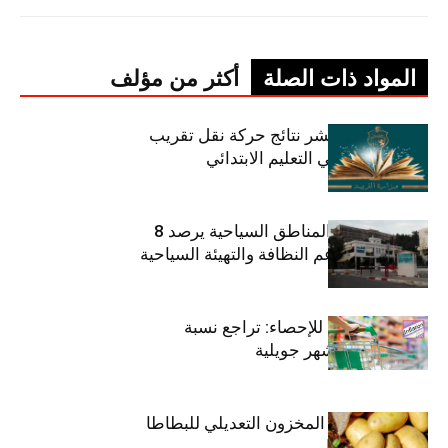
المواد ذات الصلة
أكثر من مؤلف
وزارة التربية تنشر نتائج حركة نقل تقريب
الأزواج لمدرّسي التعليم الابتدائي
صندوق حماية المناطق السياحية يرصد 8
مليون دينار لدعم النظافة والتهيئة السياحية
المعهد الوطني للإحصاء: تراجع نسبة
التضخم خلال شهر جويلية
وزارة الفلاحة : المخزون التعديلي للبطاطا
بلغ 12392 طنا