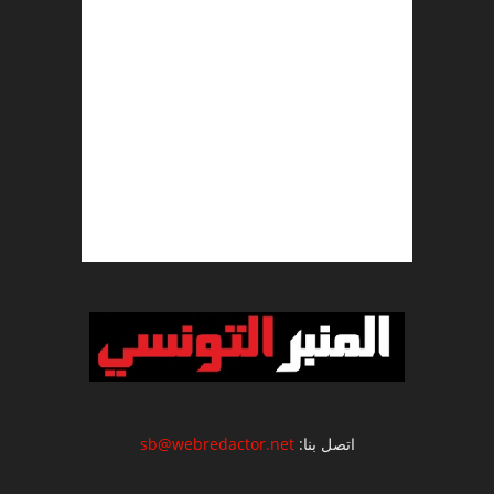
اتصل بنا:
sb@webredactor.net