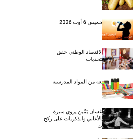
طقس اليوم الخميس 6 أوت 2026
وزيرة المالية: الاقتصاد الوطني حقق
مكاسب رغم التحديات
حجز 1926 قطعة من المواد المدرسية
الفنان اللبناني غسان يَمِّين يروي سيرة
شارل أزنافور بالأغاني والذكريات على ركح
مسرح الحمامات