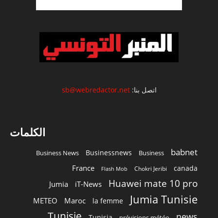
اتصل بنا:
sb@webredactor.net
الكلمات
babnet
Businessnews
Business News
Business
France
canada
Chokri Jeribi
Flash Mob
Huawei mate 10 pro
Jumia
iT-News
Jumia Tunisie
METEO
Maroc
la femme
Tunisie
news
Tunisia
prévisions météo