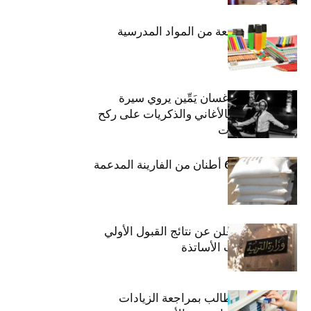
حجز 1926 قطعة من المواد المدرسية
الفنان اللبناني غسان يَمِّين يروي سيرة
شارل أزنافور بالأغاني والذكريات على ركح
مسرح الحمامات
منوبة: حجز 6،3 أطنان من الفارينة المدعمة
وزارة التربية تعلن عن نتائج القبول الأولي
لمناظرة انتداب الأساتذة
اتحاد الشغل يطالب بمراجعة الزيادات