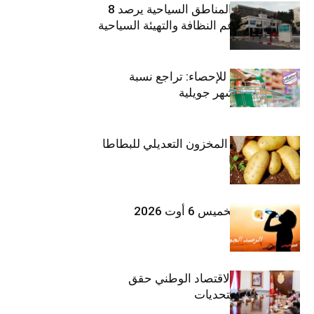
صندوق حماية المناطق السياحية يرصد 8
مليون دينار لدعم النظافة والتهيئة السياحية
المعهد الوطني للإحصاء: تراجع نسبة
التضخم خلال شهر جويلية
وزارة الفلاحة : المخزون التعديلي للبطاطا
بلغ 12392 طنا
طقس اليوم الخميس 6 أوت 2026
وزيرة المالية: الاقتصاد الوطني حقق
مكاسب رغم التحديات