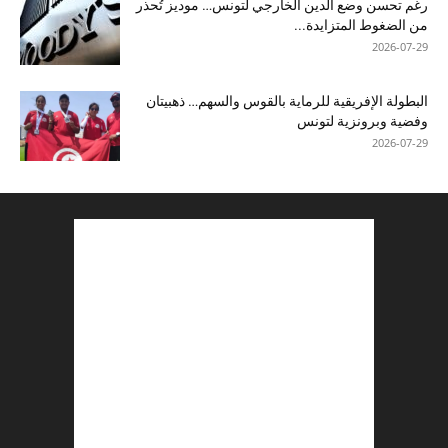
رغم تحسن وضع الدين الخارجي لتونس… موديز تُحذر
من الضغوط المتزايدة...
2026-07-29
البطولة الإفريقية للرماية بالقوس والسهم… ذهبيتان
وفضية وبرونزية لتونس
2026-07-29