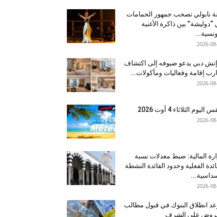
نة نابولي تصحب جمهور الحمامات
“دوليشة” بين ذاكرة الأغنية
ونسية...
2026-08
إتش دبي يدعو ضيوفه إلى اكتشاف
رب إقامة وفعاليات ومأكولات...
2026-08
اليوم الثلاثاء 4 أوت 2026
2026-08
رة المالية: ضبط معدلات نسبة
ائدة الفعلية وحدود الفائدة النشطة
داسية...
2026-08
د انطلاق البنوك في قبول مطالب
قروض على الشرف