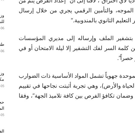
ا لأي اختراق”، لافتاً إلى أنّ “إعداد الفرض يتم من
الموجه، والتأمين الرقمي يجري من خلال إرسال
وزا
التعليم الثانوي بالمندوبية
“.
للبطا
-06
م بتشفير الملف وإرساله إلى مديري المؤسسات
طقس 
ن كلمة السر لفك التشفير إلا ليلة الامتحان أو في
-06
حصراً”.
وزي
موحدة جهوياً تشمل المواد الأساسية ذات الضوارب
مكا
الحياة والأرض)، وهي تجربة أثبتت نجاحها في تقييم
-05
وضمان تكافؤ الفرص بين كافة تلاميذ الجهة”، وفقا
الم
-05
الف