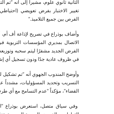
الثانية ثانوي علوم، مشيراً إلى أنه “تم 
تغيير الاختبار بفرض تعويضي (احتياطي
الفرص بين جميع التلاميذ
“.
وأضاف بوذراع في تصريح لإذاعة أف أم، أ
الاتصال بمديري المؤسسات التربوية ف
الفرض الجديد مشفرًا ليتم سحبه وتوزيعه 
في ظروف عادية جدًا ودون تسجيل أي إش
وأوضح المندوب الجهوي أنه “تم تشكيل لج
التسريب وتحديد المسؤوليات، مشدداً على
القضاء”، مؤكداً “عدم التسامح مع أي طرف
وفي سياق متصل، استعرض بوذراع “الآلي