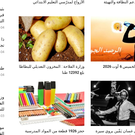
عم النظافة والتهيئة
الأزواج لمدرّسي التعليم الابتدائي
بثي
في 
الت
-04
ذا 
تجا
-04
6 أوت 2026
وزارة الفلاحة : المخزون التعديلي للبطاطا
طقس 
بلغ 12392 طنا
-04
وزا
الف
للس
-03
موع
ي غسان يَمِّين يروي سيرة
حجز 1926 قطعة من المواد المدرسية
ال