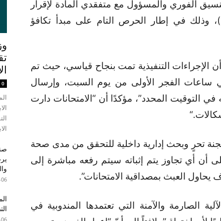
التنسيق الفوري والمسؤول مع متفقدي المادة لإقرار
)، وذلك في إطار الحرص التام على مبدأ تكافؤ
وز
تق
ن الإجراءات التنفيذية تمت بنجاح قياسي، حيث تم
ال
ي ساعات الفجر الأولى من يوم السبت، وإرسال
0
في التوقيت المحدد”، مؤكدًا أن “الامتحانات دارت
الم
الا
كالات
“.
الت
الاب
نة تحرٍ وبحث إدارية داخلية للتحقق من مدى صحة
صند
 أن أي تجاوز يتم إثباته سيتم رفعه مباشرة إلى
وال
 يحاول العبث بمصداقية الامتحانات”.
-06
الم
ة الصارمة والآمنة التي تعتمدها المندوبية في
الت
-06