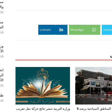
سير
وال
-05
الم
Linkedin
WhatsApp
Twitte
-05
وزا
الأ
-05
اتح
الز
الأ
-05
طقس 
-05
صندوق حماية المناطق السياحية يرصد 8
وزارة التربية تنشر نتائج حركة نقل تقريب