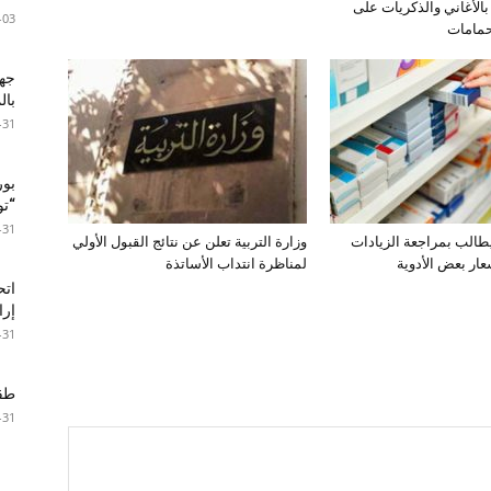
بالأغاني والذكريات على
-03
حمامات
جها
با
-31
بور
“تون
-31
طالب بمراجعة الزيادات
وزارة التربية تعلن عن نتائج القبول الأولي
عار بعض الأدوية
لمناظرة انتداب الأساتذة
اتح
إرا
-31
طقس 
-31