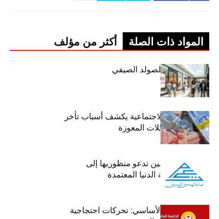
المواد ذات الصلة
أكثر من مؤلف
اليوم: إنطلاق الصولد الصيفي
وزير الشؤون الاجتماعية يكشف أسباب تأخر
صرف منح العائلات المعوزة
عمادة المهندسين تدعو منظوريها إلى
احترام التعريفة الدنيا المعتمدة
جامعة التعليم الأساسي: تحركات احتجاجية