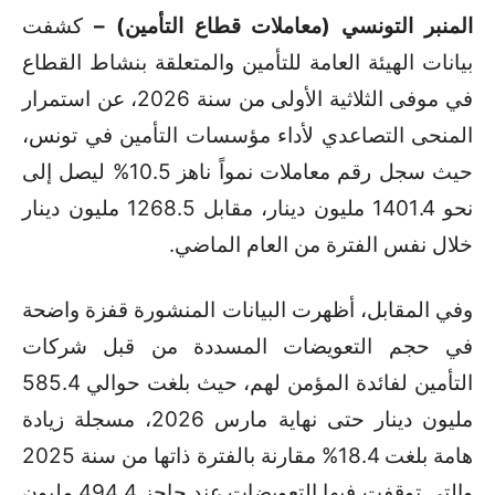
المنبر التونسي (معاملات قطاع التأمين) –
كشفت
بيانات الهيئة العامة للتأمين والمتعلقة بنشاط القطاع
في موفى الثلاثية الأولى من سنة 2026، عن استمرار
المنحى التصاعدي لأداء مؤسسات التأمين في تونس،
حيث سجل رقم معاملات نمواً ناهز 10.5% ليصل إلى
نحو 1401.4 مليون دينار، مقابل 1268.5 مليون دينار
خلال نفس الفترة من العام الماضي
.
وفي المقابل، أظهرت البيانات المنشورة قفزة واضحة
في حجم التعويضات المسددة من قبل شركات
التأمين لفائدة المؤمن لهم، حيث بلغت حوالي 585.4
مليون دينار حتى نهاية مارس 2026، مسجلة زيادة
هامة بلغت 18.4% مقارنة بالفترة ذاتها من سنة 2025
والتي توقفت فيها التعويضات عند حاجز 494.4 مليون