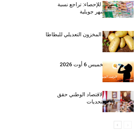
المعهد الوطني للإحصاء: تراجع نسبة
التضخم خلال شهر جويلية
وزارة الفلاحة : المخزون التعديلي للبطاطا
بلغ 12392 طنا
طقس اليوم الخميس 6 أوت 2026
وزيرة المالية: الاقتصاد الوطني حقق
مكاسب رغم التحديات