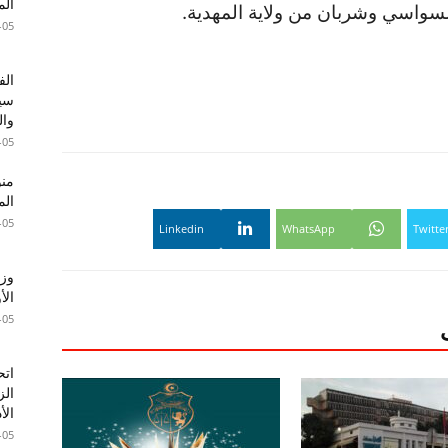
الم
سواسي وشربان من ولاية المهدية.
-05
الف
سير
وال
-05
الم
-05
Linkedin
WhatsApp
Twitte
وزا
الأ
-05
اتح
الز
الأ
-05