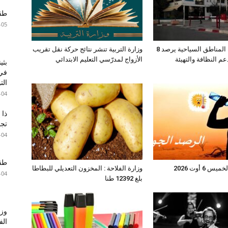
طقس 
-05
صندوق حماية المناطق السياحية يرصد 8
وزارة التربية تنشر نتائج حركة نقل تقريب
عم النظافة والتهيئة
الأزواج لمدرّسي التعليم الابتدائي
بثي
في 
الت
-04
ذا 
تجا
-04
طقس 
6 أوت 2026
وزارة الفلاحة : المخزون التعديلي للبطاطا
-04
بلغ 12392 طنا
وزا
الف