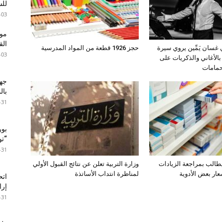
للس
-03
موع
ال
ي غسان يَمِّين يروي سيرة
حجز 1926 قطعة من المواد المدرسية
-03
بالأغاني والذكريات على
حمامات
جها
با
-31
بور
“تون
-31
طالب بمراجعة الزيادات
وزارة التربية تعلن عن نتائج القبول الأولي
عار بعض الأدوية
لمناظرة انتداب الأساتذة
اتح
إرا
-31