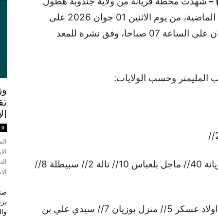
 –
شهدت محطة فريانة من ولاية جندوبة هطول
40 مليمترا من الأمطار خلال الـ24 ساعة الماضية، من يوم الاثنين 01 جوان 2026 على
الساعة 07 صباحا إلى يوم الثلاثاء 02 جوان على الساعة 07 صباحا، وفق نشرة للمعد
 المليمتر وحسب الولايات:
وز
تق
ال
0
الم
الا
الت
*ولايةالقصرين: حيدرة 4// فوسانة 1// فريانة 40// ماجل بلعباس 10// تالة 2// سبيطلة 8//
الاب
صند
*ولاية سيدي بوزيد: بئر الحفي 8// سبالة اولاد عسكر 5// منزل بوزيان 7// سيدي علي بن
وال