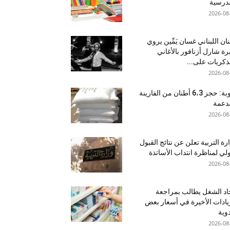
درسية
2026-08
نان اللبناني غسان يَمِّين يروي
ة شارل أزنافور بالأغاني
ذكريات على...
2026-08
منوبة: حجز 6،3 أطنان من الفارينة
دعمة
2026-08
رة التربية تعلن عن نتائج القبول
ولي لمناظرة انتداب الأساتذة
2026-08
اد الشغل يطالب بمراجعة
يادات الأخيرة في أسعار بعض
دوية
2026-08