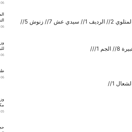
-06
الم
الت
*ولاية قفصة: السند 4// ام العرائس 2// المتلوي 2// الرديف 1// سيدي عش 7// زنوش 5//
-06
وزا
للبطا
-06
طقس 
-06
وزي
مكا
-05