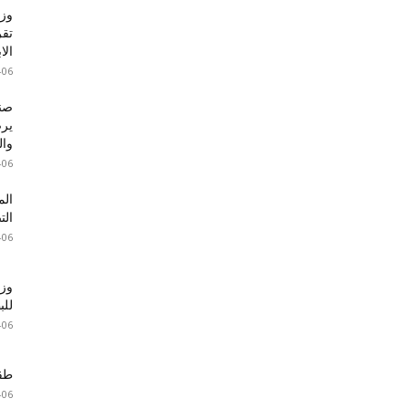
وزا
تقر
الا
-06
صند
والت
-06
الم
الت
-06
وزا
للبطا
-06
طقس 
-06