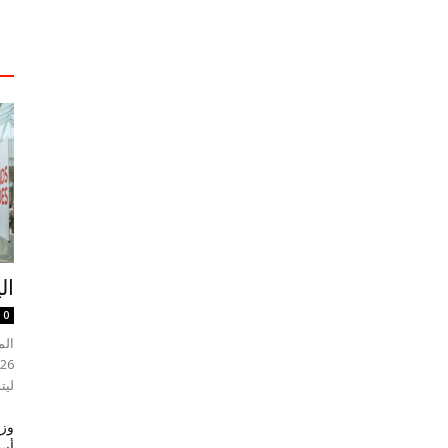
ال
0
ليت
وزي
أسب