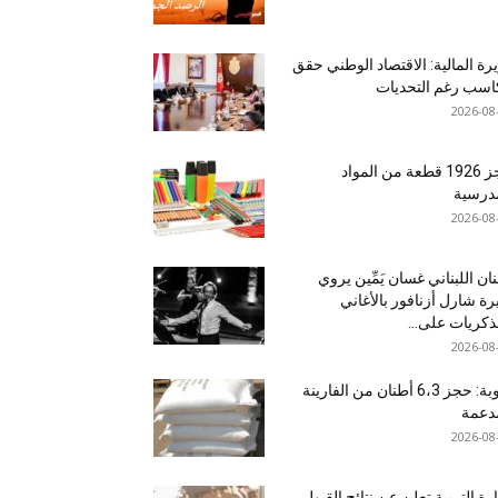
رة المالية: الاقتصاد الوطني حقق
سب رغم التحديات
2026-08
حجز 1926 قطعة من المواد
درسية
2026-08
نان اللبناني غسان يَمِّين يروي
ة شارل أزنافور بالأغاني
ذكريات على...
2026-08
منوبة: حجز 6،3 أطنان من الفارينة
دعمة
2026-08
رة التربية تعلن عن نتائج القبول