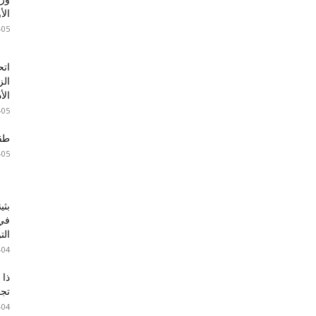
الأ
-05
اتح
الز
الأ
-05
طقس 
-05
بثي
في 
الت
-04
ذا 
تجا
-04