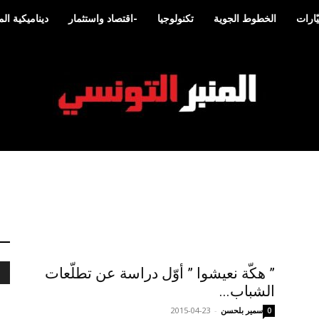
ّارات
الخطوط الجوية
تكنولوجيا
-اقتصاد واستثمار
ديناميكية ا
المنبر
” هكّة نعيشوا ” أوّل دراسة عن تطلّعات
التونسي
الشباب...
سمير بلحسن
-
2015-04-23
0