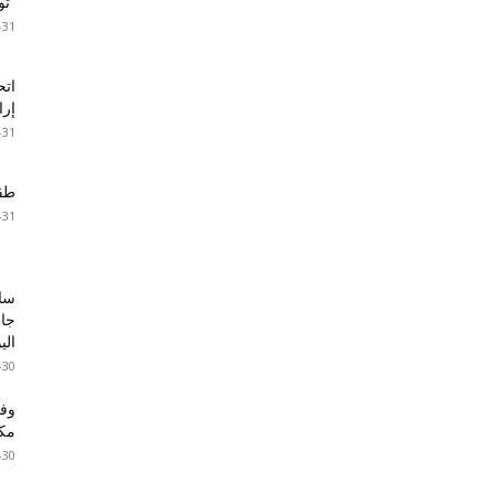
“تون
-31
اتح
إرا
-31
طقس 
-31
سا
جال
الي
-30
مكا
-30