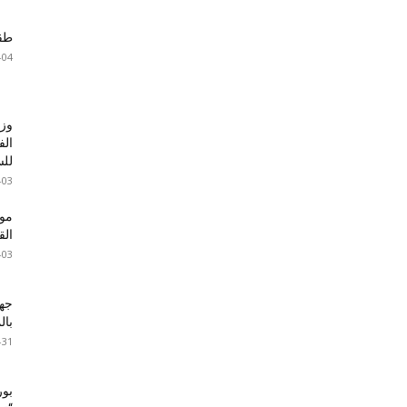
طقس 
-04
وزا
الف
للس
-03
موع
ال
-03
جها
با
-31
بور