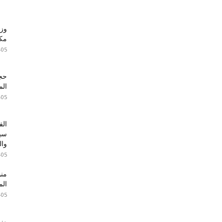
وزي
مكا
-05
الم
-05
الف
سير
وال
-05
الم
-05
وزا