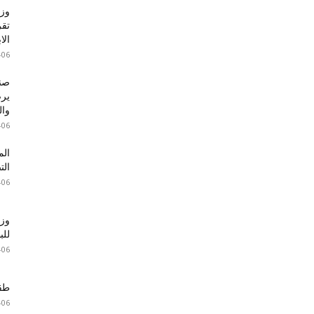
وزا
تقر
الا
-06
صند
والت
-06
الم
الت
-06
وزا
للبطا
-06
طقس 
-06