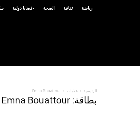
رياضة
ثقافة
الصحة
-قضايا دولية
سي
الرئيسية
علامات
Emna Bouattour
بطاقة: Emna Bouattour