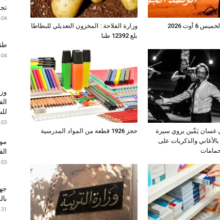
تجا
-04
6 أوت 2026
وزارة الفلاحة : المخزون التعديلي للبطاطا
بلغ 12392 طنا
طقس 
-04
وزا
الف
للس
-03
ي غسان يَمِّين يروي سيرة
حجز 1926 قطعة من المواد المدرسية
بالأغاني والذكريات على
موع
حمامات
ال
-03
جها
با
-31