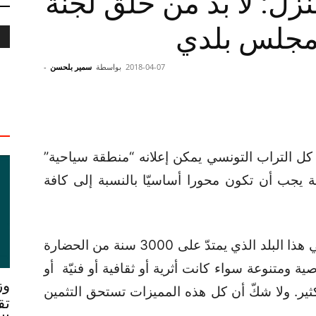
نزل: لا بدّ من خلق لجنة
مجلس بلدي
2018-04-07
بواسطة
سمير بلحسن
-
ن كل التراب التونسي يمكن إعلانه “منطقة سياحية”
حة يجب أن تكون محورا أساسيّا بالنسبة إلى كافة
وفي الحقيقة فإنّ أيّة منطقة تونسية في هذا البلد الذي يمتدّ على 3000 سنة من الحضارة
متنوعة سواء كانت أثرية أو ثقافية أو فنيّة أو
وز
كثير. ولا شكّ أن كل هذه المميزات تستحق التثمين
تق