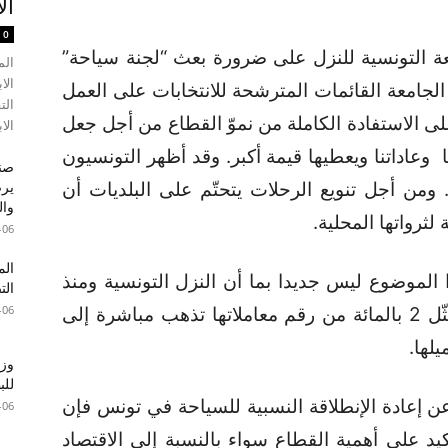
ال
0
امعة التونسية للنزل على ضرورة بعث “لجنة سياحة”
الم
الا
امعة القائمات المترشحة للانتخابات على العمل
الت
لى الاستفادة الكاملة من نموّ القطاع من أجل جعل
الاب
نا وعاداتنا ويعطيها قيمة أكبر. وقد أظهر التونسيون
صند
ومن أجل تنويع الرحلات يتحتّم على البلديات أن
وال
لثرواتها المحلية.
-06
الم
 الموضوع ليس جديدا بما أن النزل التونسية ومنذ
الت
-06
سنة 1996 ما فتئت تدفع أداء سياحيا يمثّل 2 بالمائة من رقم معاملاتها تذهب مباشرة إلى
لها.
وزا
للبطا
 عن إعادة الإنطلاقة النسبية للسياحة في تونس فإن
-06
يد على أهمية القطاع سواء بالنسبة إلى الاقتصاد