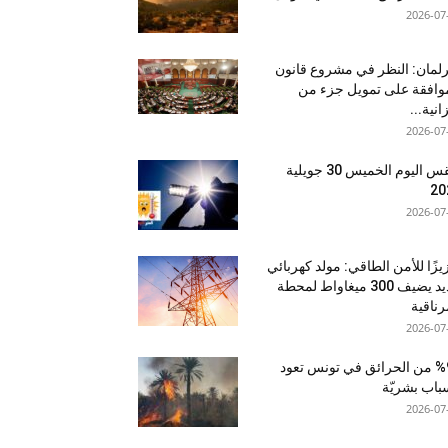
2026-07
رلمان: النظر في مشروع قانون
وافقة على تمويل جزء من
انية...
2026-07
طقس اليوم الخميس 30 جويلية
20
2026-07
يزًا للأمن الطاقي: مولد كهربائي
جديد يضيف 300 ميغاواط لمحطة
رناقية
2026-07
%95 من الحرائق في تونس تعود
باب بشريّة
2026-07