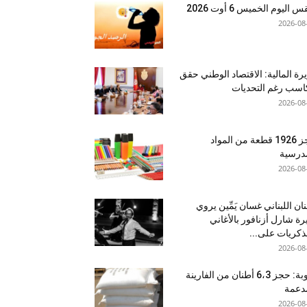
اليوم الخميس 6 أوت 2026
2026-08
رة المالية: الاقتصاد الوطني حقق
سب رغم التحديات
2026-08
حجز 1926 قطعة من المواد
درسية
2026-08
نان اللبناني غسان يَمِّين يروي
ة شارل أزنافور بالأغاني
ذكريات على...
2026-08
منوبة: حجز 6،3 أطنان من الفارينة
دعمة
2026-08