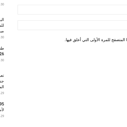
-30
الب
للم
ميز
-30
لمتصفح للمرة الأولى التي أعلق فيها.
26
-30
تعز
الم
-29
لأس
-29