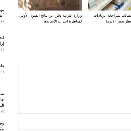
بور
“تون
طالب بمراجعة الزيادات
وزارة التربية تعلن عن نتائج القبول الأولي
عار بعض الأدوية
لمناظرة انتداب الأساتذة
-31
اتح
إرا
-31
طقس 
-31
سا
جال
الي
-30
مكا