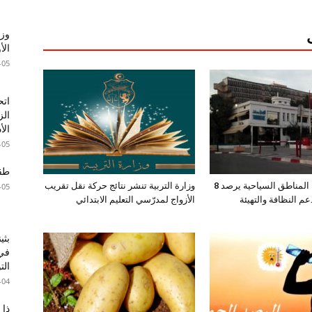
وزا
الأ
-05
اتح
الز
الأ
-05
طقس 
صندوق حماية المناطق السياحية يرصد 8
وزارة التربية تنشر نتائج حركة نقل تقريب
-05
عم النظافة والتهيئة
الأزواج لمدرّسي التعليم الابتدائي
بثي
في 
الت
-04
ذا 