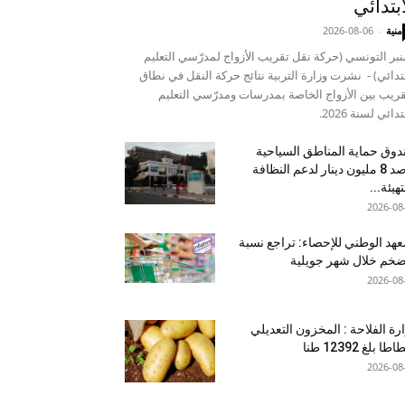
ابتدائي
منية
-
2026-08-06
نبر التونسي (حركة نقل تقريب الأزواج لمدرّسي التعليم
بتدائي) - نشرت وزارة التربية نتائج حركة النقل في نطاق
قريب بين الأزواج الخاصة بمدرسات ومدرّسي التعليم
تدائي لسنة 2026.
وق حماية المناطق السياحية
يرصد 8 مليون دينار لدعم النظافة
تهيئة...
2026-08
عهد الوطني للإحصاء: تراجع نسبة
ضخم خلال شهر جويلية
2026-08
رة الفلاحة : المخزون التعديلي
طا بلغ 12392 طنا
2026-08