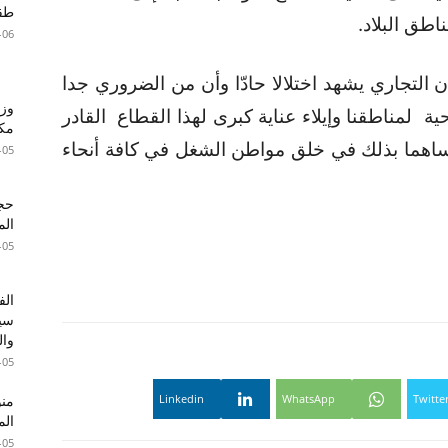
طقس 
اطق البلاد.
-06
ن التجاري يشهد اختلالا حادّا وأن من الضروري جدا
وزي
ة لمناطقنا وإيلاء عناية كبرى لهذا القطاع القادر
مكا
مساهما بذلك في خلق مواطن الشغل في كافة أنحاء
-05
الم
-05
الف
سير
وال
-05
Linkedin
WhatsApp
Twitte
الم
-05