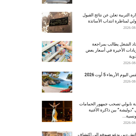
رة التربية تعلن عن نتائج القبول
ولي لمناظرة انتداب الأساتذة
2026-08
اد الشغل يطالب بمراجعة
يادات الأخيرة في أسعار بعض
دوية
2026-08
اليوم الأربعاء 5 أوت 2026
2026-08
نة نابولي تصحب جمهور الحمامات
“دوليشة” بين ذاكرة الأغنية
ونسية...
2026-08
إتش دبي يدعو ضيوفه إلى اكتشاف