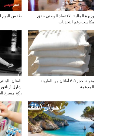
وزيرة المالية: الاقتصاد الوطني حقق
طقس اليوم الخميس 
مكاسب رغم التحديات
منوبة: حجز 6،3 أطنان من الفارينة
الفنان اللبنان
المدعمة
شارل أزنافور 
ركح مسرح ال