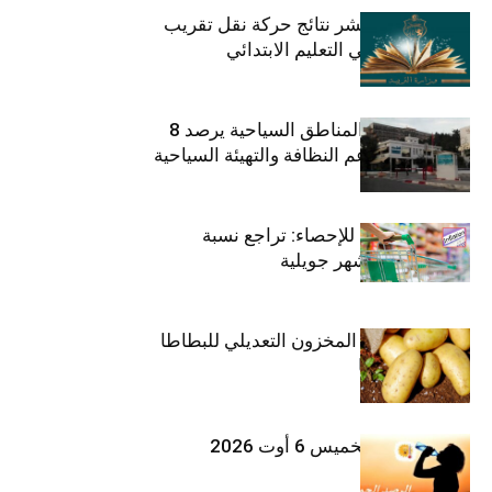
وزارة التربية تنشر نتائج حركة نقل تقريب
الأزواج لمدرّسي التعليم الابتدائي
صندوق حماية المناطق السياحية يرصد 8
مليون دينار لدعم النظافة والتهيئة السياحية
المعهد الوطني للإحصاء: تراجع نسبة
التضخم خلال شهر جويلية
وزارة الفلاحة : المخزون التعديلي للبطاطا
بلغ 12392 طنا
طقس اليوم الخميس 6 أوت 2026