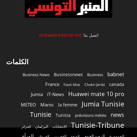
اتصل بنا:
sb@webredactor.net
الكلمات
babnet
Businessnews
Business News
Business
France
canada
Chokri Jeribi
Flash Mob
Huawei mate 10 pro
Jumia
iT-News
Jumia Tunisie
METEO
Maroc
la femme
Tunisie
news
Tunisia
prévisions météo
Tunisie-Tribune
الانتخابات
البرلمان
الجزائر
المرأة
الرصد الجوي
القصرين
الجمهورية
الصحة
القيروان