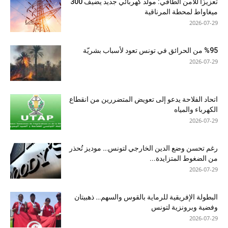
تعزيزًا للأمن الطاقي: مولد كهربائي جديد يضيف 300
ميغاواط لمحطة المرناقية
2026-07-29
%95 من الحرائق في تونس تعود لأسباب بشريّة
2026-07-29
اتحاد الفلاحة يدعو إلى تعويض المتضررين من انقطاع
الكهرباء والمياه
2026-07-29
رغم تحسن وضع الدين الخارجي لتونس… موديز تُحذر
من الضغوط المتزايدة...
2026-07-29
البطولة الإفريقية للرماية بالقوس والسهم… ذهبيتان
وفضية وبرونزية لتونس
2026-07-29