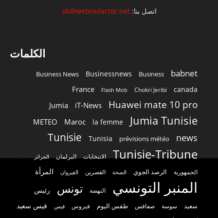
اتصل بنا:
sb@webredactor.net
الكلمات
babnet
Businessnews
Business News
Business
France
canada
Chokri Jeribi
Flash Mob
Huawei mate 10 pro
Jumia
iT-News
Jumia Tunisie
METEO
Maroc
la femme
Tunisie
news
Tunisia
prévisions météo
Tunisie-Tribune
الانتخابات
البرلمان
الجزائر
المرأة
الرصد الجوي
القصرين
الجمهورية
الصحة
القيروان
المنبر التونسي
تونس
رئيس
النهضة
قيس سعيد
سعيد
طقس اليوم
سوسة
صفاقس
فيروس
قيس