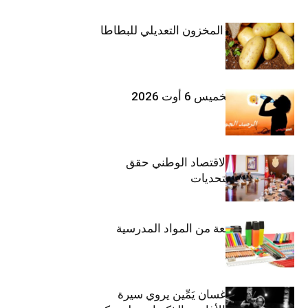
وزارة الفلاحة : المخزون التعديلي للبطاطا
بلغ 12392 طنا
طقس اليوم الخميس 6 أوت 2026
وزيرة المالية: الاقتصاد الوطني حقق
مكاسب رغم التحديات
حجز 1926 قطعة من المواد المدرسية
الفنان اللبناني غسان يَمِّين يروي سيرة