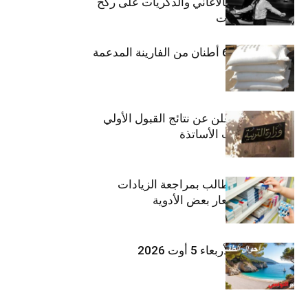
شارل أزنافور بالأغاني والذكريات على ركح
مسرح الحمامات
منوبة: حجز 6،3 أطنان من الفارينة المدعمة
وزارة التربية تعلن عن نتائج القبول الأولي
لمناظرة انتداب الأساتذة
اتحاد الشغل يطالب بمراجعة الزيادات
الأخيرة في أسعار بعض الأدوية
طقس اليوم الأربعاء 5 أوت 2026