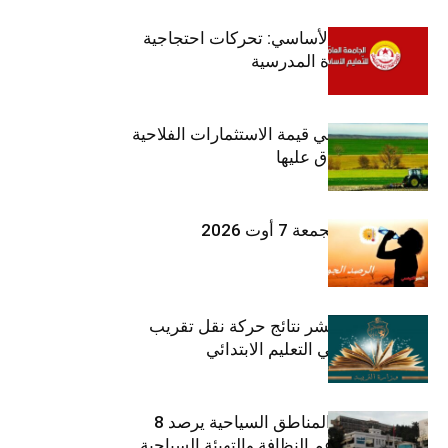
جامعة التعليم الأساسي: تحركات احتجاجية
تزامنا مع العودة المدرسية
ارتفاع بـ15% في قيمة الاستثمارات الفلاحية
الخاصة المصادق عليها
طقس اليوم الجمعة 7 أوت 2026
وزارة التربية تنشر نتائج حركة نقل تقريب
الأزواج لمدرّسي التعليم الابتدائي
صندوق حماية المناطق السياحية يرصد 8
مليون دينار لدعم النظافة والتهيئة السياحية