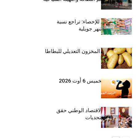
المعهد الوطني للإحصاء: تراجع نسبة
التضخم خلال شهر جويلية
وزارة الفلاحة : المخزون التعديلي للبطاطا
بلغ 12392 طنا
طقس اليوم الخميس 6 أوت 2026
وزيرة المالية: الاقتصاد الوطني حقق
مكاسب رغم التحديات