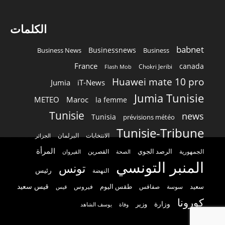
الكلمات
babnet
Businessnews
Business News
Business
France
canada
Chokri Jeribi
Flash Mob
Huawei mate 10 pro
Jumia
iT-News
Jumia Tunisie
METEO
Maroc
la femme
Tunisie
news
Tunisia
prévisions météo
Tunisie-Tribune
الانتخابات
البرلمان
الجزائر
المرأة
الرصد الجوي
القصرين
الجمهورية
الصحة
القيروان
المنبر التونسي
تونس
رئيس
النهضة
قيس سعيد
سعيد
طقس اليوم
سوسة
صفاقس
فيروس
قيس
كورونا
وزارة
وزير
وفاة
يوسف الشاهد