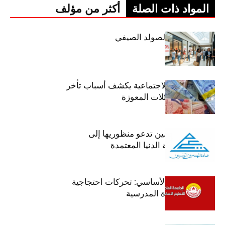
المواد ذات الصلة
أكثر من مؤلف
اليوم: إنطلاق الصولد الصيفي
وزير الشؤون الاجتماعية يكشف أسباب تأخر
صرف منح العائلات المعوزة
عمادة المهندسين تدعو منظوريها إلى
احترام التعريفة الدنيا المعتمدة
جامعة التعليم الأساسي: تحركات احتجاجية
تزامنا مع العودة المدرسية