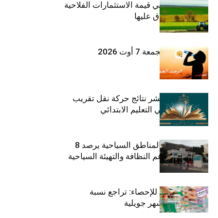
ارتفاع بـ15% في قيمة الاستثمارات الفلاحية
الخاصة المصادق عليها
طقس اليوم الجمعة 7 أوت 2026
وزارة التربية تنشر نتائج حركة نقل تقريب
الأزواج لمدرّسي التعليم الابتدائي
صندوق حماية المناطق السياحية يرصد 8
مليون دينار لدعم النظافة والتهيئة السياحية
المعهد الوطني للإحصاء: تراجع نسبة
التضخم خلال شهر جويلية