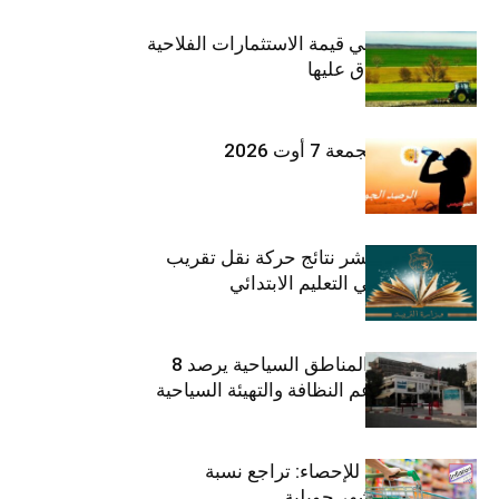
ارتفاع بـ15% في قيمة الاستثمارات الفلاحية
الخاصة المصادق عليها
طقس اليوم الجمعة 7 أوت 2026
وزارة التربية تنشر نتائج حركة نقل تقريب
الأزواج لمدرّسي التعليم الابتدائي
صندوق حماية المناطق السياحية يرصد 8
مليون دينار لدعم النظافة والتهيئة السياحية
المعهد الوطني للإحصاء: تراجع نسبة
التضخم خلال شهر جويلية