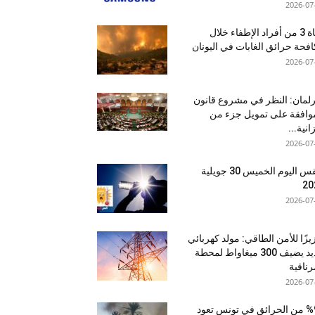
2026-07
وفاة 3 من أفراد الإطفاء خلال
فحة حرائق الغابات في اليونان
2026-07
رلمان: النظر في مشروع قانون
وافقة على تمويل جزء من
انية...
2026-07
طقس اليوم الخميس 30 جويلية
20
2026-07
يزًا للأمن الطاقي: مولد كهربائي
جديد يضيف 300 ميغاواط لمحطة
رناقية
2026-07
%95 من الحرائق في تونس تعود