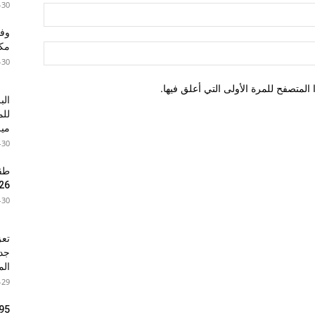
-30
مكا
-30
لمتصفح للمرة الأولى التي أعلق فيها.
الب
للم
ميز
-30
26
-30
تعز
الم
-29