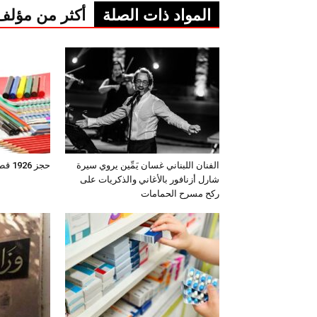
المواد ذات الصلة
أكثر من مؤلف
الفنان اللبناني غسان يَمِّين يروي سيرة
حجز 1926 قطعة من المواد المدرسية
شارل أزنافور بالأغاني والذكريات على
ركح مسرح الحمامات