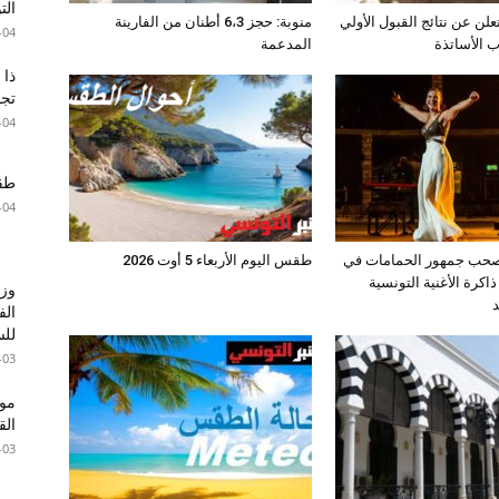
الت
تعلن عن نتائج القبول الأولي
منوبة: حجز 6،3 أطنان من الفارينة
-04
ب الأساتذة
المدعمة
ذا 
تجا
-04
طقس 
-04
 تصحب جمهور الحمامات في
طقس اليوم الأربعاء 5 أوت 2026
اكرة الأغنية التونسية
وزا
د
الف
للس
-03
موع
ال
-03