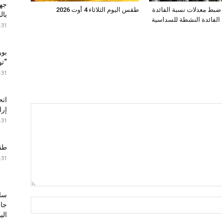
جها
: ضبط معدلات نسبة الفائدة
طقس اليوم الثلاثاء 4 أوت 2026
با
 الفائدة النشطة للسداسية
-31
بور
“تون
-31
اتح
إرا
-31
طقس 
-31
سا
جال
الي