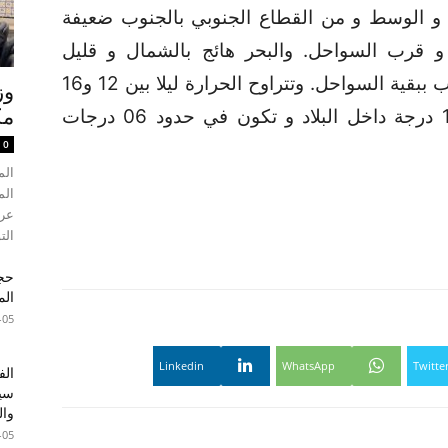
 و الوسط و من القطاع الجنوبي بالجنوب ضعيفة
 و قرب السواحل. والبحر هائج بالشمال و قليل
الاضطراب فمضطرب ثمّ شديد الاضطراب ببقية السواحل. وتتراوح الحرارة ليلا بين 12 و16
وز
درجة بالمناطق الساحلية وبين 08 و 12 درجة داخل البلاد و تكون في حدود 06 درجات
مك
0
الم
الم
الت
الم
-05
Linkedin
WhatsApp
Twitte
الف
سير
وال
-05