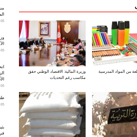
الم
-05
وزا
الأ
-05
اتح
وزيرة المالية: الاقتصاد الوطني حقق
الز
مكاسب رغم التحديات
الأ
-05
طقس 
-05
بثي
في 